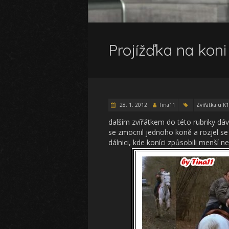
Projížďka na koni
28. 1. 2012
Tina11
Zvířátka u K
dalším zvířátkem do této rubriky dáv
se zmocnil jednoho koně a rozjel se z
dálnici, kde koníci způsobili menší n