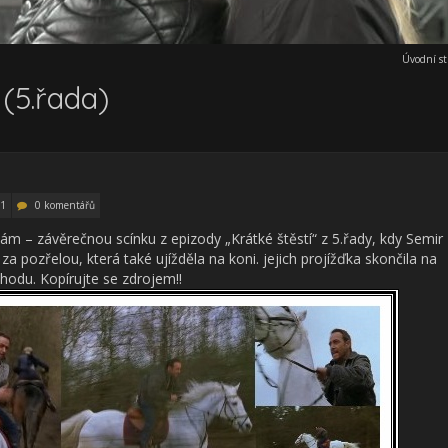
Úvodní s
 (5.řada)
11
0 komentářů
ám – závěrečnou scínku z epizody „Krátké štěstí“ z 5.řady, kdy Semir
a pozřelou, která také ujížděla na koni. jejich projížďka skončila na
ehodu. Kopírujte se zdrojem!!