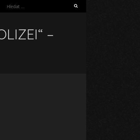
Vyhledávání
LIZEI“ –