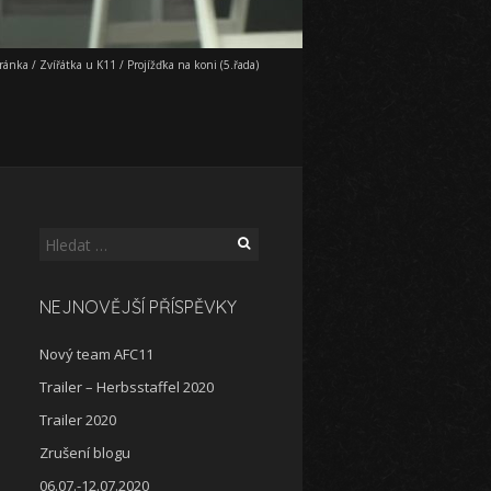
tránka
/
Zvířátka u K11
/
Projížďka na koni (5.řada)
Vyhledávání
NEJNOVĚJŠÍ PŘÍSPĚVKY
Nový team AFC11
Trailer – Herbsstaffel 2020
Trailer 2020
Zrušení blogu
06.07.-12.07.2020