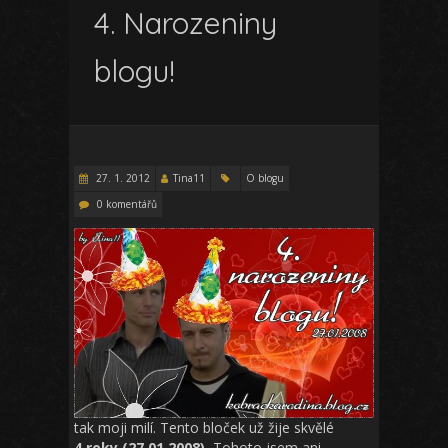
4. Narozeniny
blogu!
27. 1. 2012
Tina11
O blogu
0 komentářů
tak moji milí. Tento bloček už žije skvělé
4.roky (27.01.2008).
Tohoto jsem ani