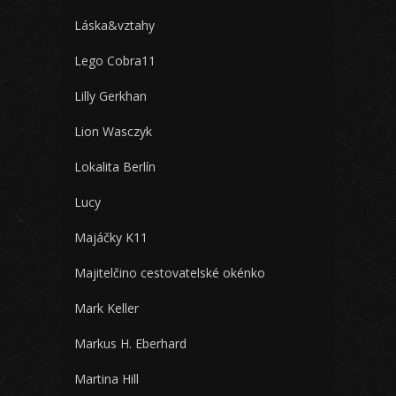
Láska&vztahy
Lego Cobra11
Lilly Gerkhan
Lion Wasczyk
Lokalita Berlín
Lucy
Majáčky K11
Majitelčino cestovatelské okénko
Mark Keller
Markus H. Eberhard
Martina Hill