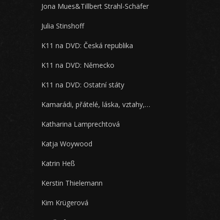
Jona Mues&Tillbert Strahl-Schäfer
Julia Stinshoff
K11 na DVD: Česká republika
K11 na DVD: Německo
K11 na DVD: Ostatní státy
Kamarádi, přátelé, láska, vztahy,…
Katharina Lamprechtová
Katja Woywood
Katrin Heß
Kerstin Thielemann
Kim Krügerová