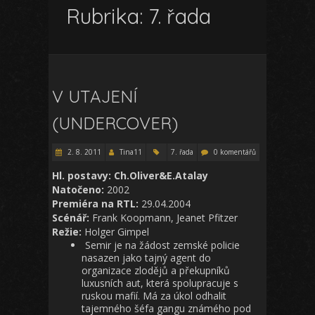
Rubrika:
7. řada
V UTAJENÍ
(UNDERCOVER)
2. 8. 2011
Tina11
7. řada
0 komentářů
Hl. postavy: Ch.Oliver&E.Atalay
Natočeno:
2002
Premiéra na RTL:
29.04.2004
Scénář:
Frank Koopmann, Jeanet Pfitzer
Režie:
Holger Gimpel
Semir je na žádost zemské policie
nasazen jako tajný agent do
organizace zlodějů a překupníků
luxusních aut, která spolupracuje s
ruskou mafií. Má za úkol odhalit
tajemného šéfa gangu známého pod