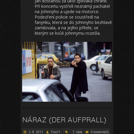
Jan dostanou za úkol zpěváka chránit.
Při koncertu vystřelí neznámý pachatel
na Johnnyho a ujede na motorce.
Podezření policie se soustředí na
fanynku, která se do Johnnyho bezhlavě
zamilovala, a na jejího přítele, se
kterým se kvůli Johnnymu rozešla.
NÁRAZ (DER AUFPRALL)
2. 8. 2011
Tina11
7. řada
0 komentářů