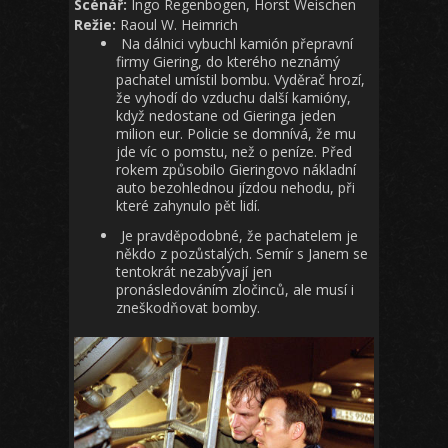
Scénář:
Ingo Regenbogen, Horst Weischen
Režie:
Raoul W. Heimrich
Na dálnici vybuchl kamión přepravní
firmy Giering, do kterého neznámý
pachatel umístil bombu. Vyděrač hrozí,
že vyhodí do vzduchu další kamióny,
když nedostane od Gieringa jeden
milion eur. Policie se domnívá, že mu
jde víc o pomstu, než o peníze. Před
rokem způsobilo Gieringovo nákladní
auto bezohlednou jízdou nehodu, při
které zahynulo pět lidí.
Je pravděpodobné, že pachatelem je
někdo z pozůstalých. Semír s Janem se
tentokrát nezabývají jen
pronásledováním zločinců, ale musí i
zneškodňovat bomby.