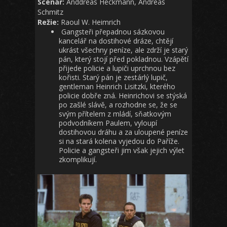
Scénář:
Anddreas Heckmann, Andreas
Schmitz
Režie:
Raoul W. Heimrich
Gangsteři přepadnou sázkovou
kancelář na dostihové dráze, chtějí
ukrást všechny peníze, ale zdrží je starý
pán, který stojí před pokladnou. Vzápětí
přijede policie a lupiči uprchnou bez
kořisti. Starý pán je zestárlý lupič,
gentleman Heinrich Lisitzki, kterého
policie dobře zná. Heinrichovi se stýská
po zašlé slávě, a rozhodne se, že se
svým přítelem z mládí, sňatkovým
podvodníkem Paulem, vyloupí
dostihovou dráhu a za uloupené peníze
si na stará kolena vyjedou do Paříže.
Policie a gangsteři jim však jejich výlet
zkomplikují.