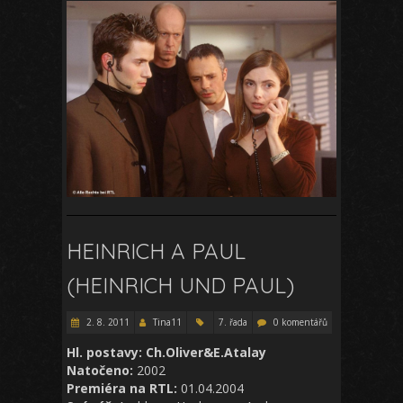
HEINRICH A PAUL
(HEINRICH UND PAUL)
2. 8. 2011
Tina11
7. řada
0 komentářů
Hl. postavy: Ch.Oliver&E.Atalay
Natočeno:
2002
Premiéra na RTL:
01.04.2004