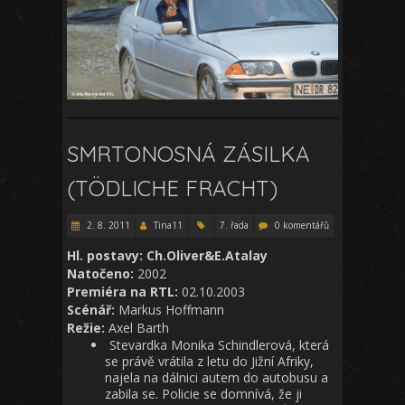
SMRTONOSNÁ ZÁSILKA
(TÖDLICHE FRACHT)
2. 8. 2011
Tina11
7. řada
0 komentářů
Hl. postavy: Ch.Oliver&E.Atalay
Natočeno:
2002
Premiéra na RTL:
02.10.2003
Scénář:
Markus Hoffmann
Režie:
Axel Barth
Stevardka Monika Schindlerová, která
se právě vrátila z letu do Jižní Afriky,
najela na dálnici autem do autobusu a
zabila se. Policie se domnívá, že ji