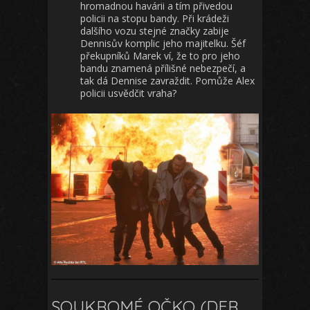
hromadnou havárii a tím přivedou
policii na stopu bandy. Při krádeži
dalšího vozu stejné značky zabije
Dennisův komplic jeho majitelku. Šéf
překupníků Marek ví, že to pro jeho
bandu znamená přílišné nebezpečí, a
tak dá Dennise zavraždit. Pomůže Alex
policii usvědčit vraha?
SOUKROMÉ OČKO (DER