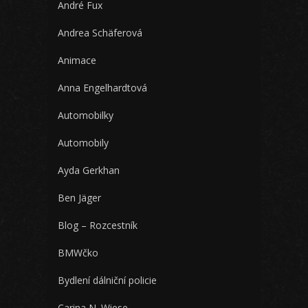
André Fux
Andrea Schäferová
Animace
Anna Engelhardtová
Automobilky
Automobily
Ayda Gerkhan
Ben Jäger
Blog – Rozcestník
BMWčko
Bydlení dálniční policie
Carina N. Wiese