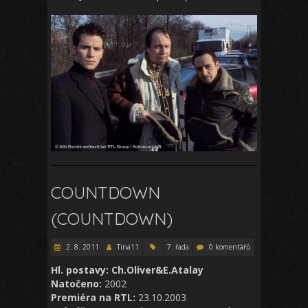
COUNTDOWN
(COUNTDOWN)
2. 8. 2011
Tina11
7. řada
0 komentářů
Hl. postavy: Ch.Oliver&E.Atalay
Natočeno:
2002
Premiéra na RTL:
23.10.2003