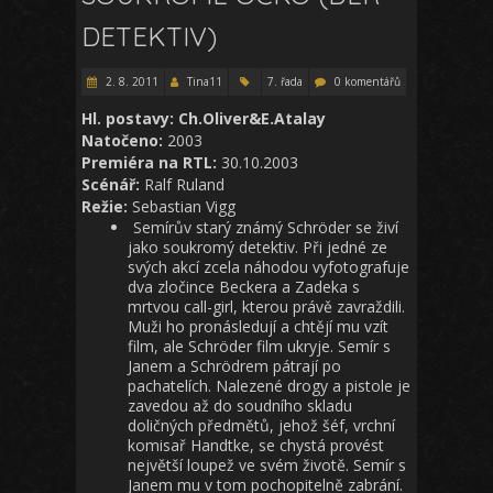
DETEKTIV)
2. 8. 2011
Tina11
7. řada
0 komentářů
Hl. postavy: Ch.Oliver&E.Atalay
Natočeno:
2003
Premiéra na RTL:
30.10.2003
Scénář:
Ralf Ruland
Režie:
Sebastian Vigg
Semírův starý známý Schröder se živí
jako soukromý detektiv. Při jedné ze
svých akcí zcela náhodou vyfotografuje
dva zločince Beckera a Zadeka s
mrtvou call-girl, kterou právě zavraždili.
Muži ho pronásledují a chtějí mu vzít
film, ale Schröder film ukryje. Semír s
Janem a Schrödrem pátrají po
pachatelích. Nalezené drogy a pistole je
zavedou až do soudního skladu
doličných předmětů, jehož šéf, vrchní
komisař Handtke, se chystá provést
největší loupež ve svém životě. Semír s
Janem mu v tom pochopitelně zabrání.