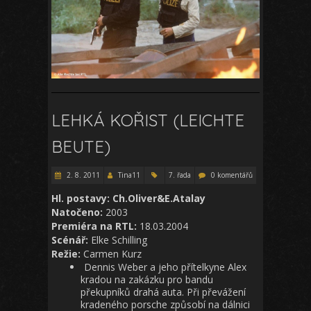
LEHKÁ KOŘIST (LEICHTE
BEUTE)
2. 8. 2011
Tina11
7. řada
0 komentářů
Hl. postavy: Ch.Oliver&E.Atalay
Natočeno:
2003
Premiéra na RTL:
18.03.2004
Scénář:
Elke Schilling
Režie:
Carmen Kurz
Dennis Weber a jeho přítelkyne Alex
kradou na zakázku pro bandu
překupníků drahá auta. Při převážení
kradeného porsche způsobí na dálnici