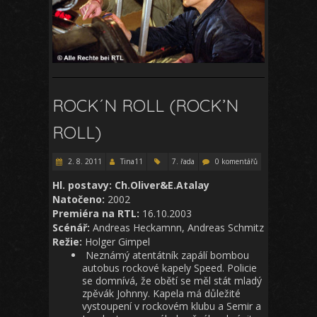
ROCK´N ROLL (ROCK’N
ROLL)
2. 8. 2011
Tina11
7. řada
0 komentářů
Hl. postavy: Ch.Oliver&E.Atalay
Natočeno:
2002
Premiéra na RTL:
16.10.2003
Scénář:
Andreas Heckamnn, Andreas Schmitz
Režie:
Holger Gimpel
Neznámý atentátník zapálí bombou
autobus rockové kapely Speed. Policie
se domnívá, že obětí se měl stát mladý
zpěvák Johnny. Kapela má důležité
vystoupení v rockovém klubu a Semir a