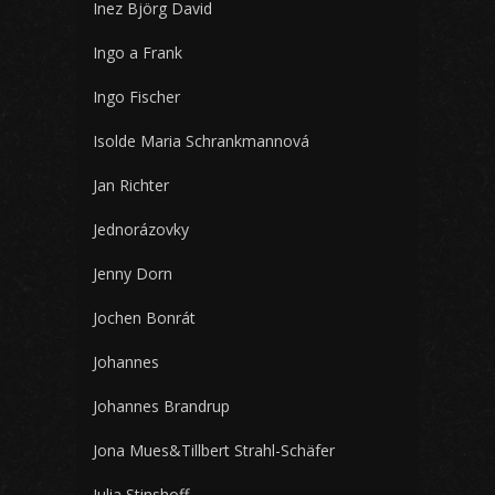
Inez Björg David
Ingo a Frank
Ingo Fischer
Isolde Maria Schrankmannová
Jan Richter
Jednorázovky
Jenny Dorn
Jochen Bonrát
Johannes
Johannes Brandrup
Jona Mues&Tillbert Strahl-Schäfer
Julia Stinshoff