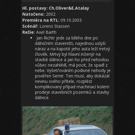
Hl. postavy: Ch.Oliver&E.Atalay
Natočeno:
2002
Premiéra na RTL:
09.10.2003
Scénář:
Lorenz Stassen
Režie:
Axel Barth
Jan Richtr jede za bílého dne po
dálničním staveništi, najednou uslyší
náraz a na kapotě jeho auta leží mrtvý
člověk. Mrtvý byl hlavní inženýr na
stavbě dálnice a Jan ho před nehodou
vůbec nezahlédl, má pocit, že spadl z
nebe. Vyšetřováním podivné nehody je
pověřen Semir. Ten musí, aby dokázal
nevinu svého přítele, rozplést
komplikovaný případ machinací kolem
prodeje stavebních pozemků a stavby
dálnice.