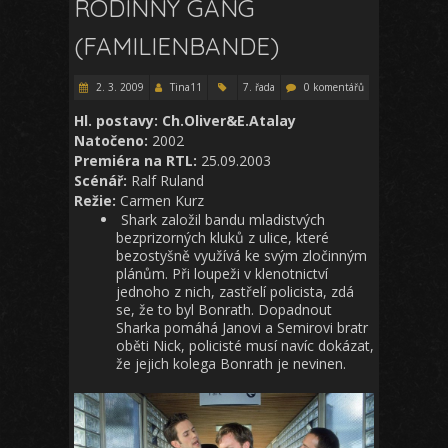
RODINNÝ GANG
(FAMILIENBANDE)
2. 3. 2009
Tina11
7. řada
0 komentářů
Hl. postavy: Ch.Oliver&E.Atalay
Natočeno:
2002
Premiéra na RTL:
25.09.2003
Scénář:
Ralf Ruland
Režie:
Carmen Kurz
Shark založil bandu mladistvých
bezprizorných kluků z ulice, které
bezostyšně využívá ke svým zločinným
plánům. Při loupeži v klenotnictví
jednoho z nich, zastřelí policista, zdá
se, že to byl Bonrath. Dopadnout
Sharka pomáhá Janovi a Semirovi bratr
oběti Nick, policisté musí navíc dokázat,
že jejich kolega Bonrath je nevinen.