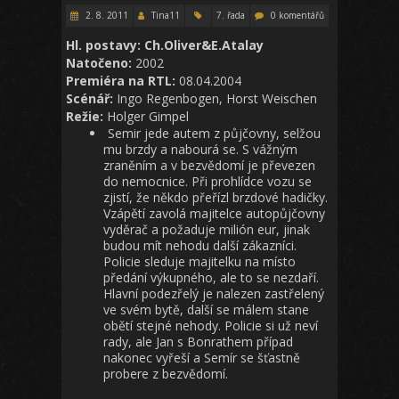
2. 8. 2011
Tina11
7. řada
0 komentářů
Hl. postavy: Ch.Oliver&E.Atalay
Natočeno:
2002
Premiéra na RTL:
08.04.2004
Scénář:
Ingo Regenbogen, Horst Weischen
Režie:
Holger Gimpel
Semir jede autem z půjčovny, selžou
mu brzdy a nabourá se. S vážným
zraněním a v bezvědomí je převezen
do nemocnice. Při prohlídce vozu se
zjistí, že někdo přeřízl brzdové hadičky.
Vzápětí zavolá majitelce autopůjčovny
vyděrač a požaduje milión eur, jinak
budou mít nehodu další zákazníci.
Policie sleduje majitelku na místo
předání výkupného, ale to se nezdaří.
Hlavní podezřelý je nalezen zastřelený
ve svém bytě, další se málem stane
obětí stejné nehody. Policie si už neví
rady, ale Jan s Bonrathem případ
nakonec vyřeší a Semír se šťastně
probere z bezvědomí.