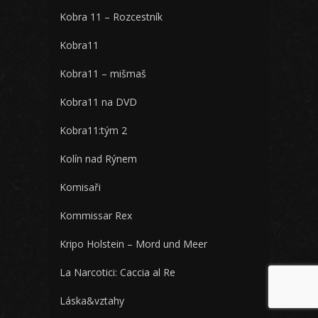
Kobra 11 – Rozcestník
Kobra11
Kobra11 – mišmaš
Kobra11 na DVD
Kobra11:tým 2
Kolín nad Rýnem
Komisaři
Kommissar Rex
Kripo Holstein – Mord und Meer
La Narcotici: Caccia al Re
Láska&vztahy