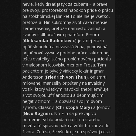
nevie, kedy držať jazyk za zubami – a práve
pre svoju prostorekosť napokon príde o prácu
na štokholmskej klinike! To ale nie je všetko,
pretože aj Elin súkromný život čaká menšie
zemetrasenie, pretože namiesto zásnub a
svadby s dlhoročným priateľom Perom
(
Aleksandar Radenkovic
) je z nej zrazu
opäť slobodná a nezávislá žena, pripravená
prijať novú výzvu v podobe práce súkromnej
ošetrovateľky istého problémového pacienta
v malebnom letovisku menom Trosa. Tým
pacientom je bývalý vidiecky lekár Ingmar
Andersson (
Friedrich von Thun
), od smrti
milovanej manželky pripútaný na invalidný
vozík, ktorý všetkým navôkol znepríjemňuje
život svojou ufrflanosťou a deprimujúcim
negativizmom – a obzvlášť svojim dvom
synom, Claasovi (
Christoph Mory
) a Jörnovi
(
Nico Rogner
). No Elin sa prekvapivo
pomerne rýchlo podarí nájsť na starého
mrzúta tú správnu páku a vrátiť ho znova do
života. Zdá sa, že všetko je na správnej ceste,