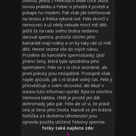
fretkou. Jedna z Felixových dívek chce zkusit
novou praktiku a Felixe si přiváže k posteli a
pokape ho medem. Pak však jde telefonovat
na terasu a fretka vykoná své. Felix skončí v
nemocnici a už nikdy nebude moct mít děti.
Ještě že na radu svého bratra nedávno
daroval sperma, protože všichni jeho
kamarádi mají rodiny a on by taky rád už měl
dítě. Henne vezme vše do svých rukou.
Pronikne do kanceláře spermobanky zjistí
jméno ženy, která byla oplodněna jeho
spermatem. Felix se s ní chce seznámit, ale
první pokusy jsou neúspěšné. Postupně však
najde způsob, jak s ní strávit volný čas. Felix ji
přesvědčuje o svém otcovství, ale lékař v
ústavu tuto informaci vyvrátí. Byla to všechno
Hennova taktika, chtěl je prostě jen dát
dohromady jako pár. Felix ale už ví, že právě
ona je žena jeho života. Narodí se jim krásná
holčička a k druhému těhotenství jsou
opravdu použity uložené Felixovy spermie.
fotky také najdete zde: