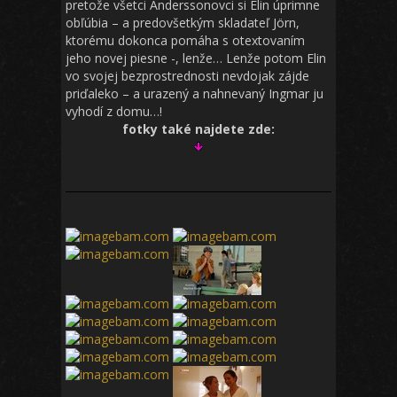
pretože všetci Anderssonovci si Elin úprimne
obľúbia – a predovšetkým skladateľ Jörn,
ktorému dokonca pomáha s otextovaním
jeho novej piesne -, lenže… Lenže potom Elin
vo svojej bezprostrednosti nevdojak zájde
priďaleko – a urazený a nahnevaný Ingmar ju
vyhodí z domu…!
fotky také najdete zde: