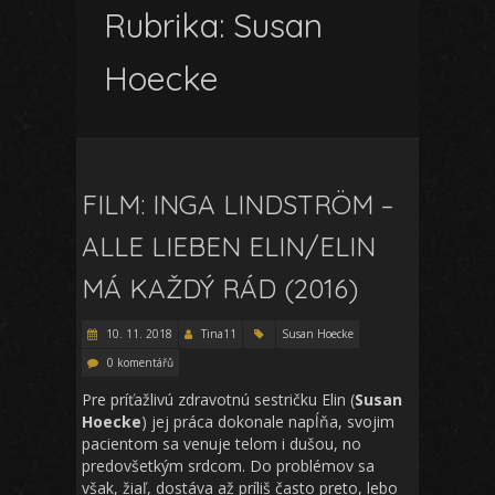
Rubrika:
Susan
Hoecke
FILM: INGA LINDSTRÖM –
ALLE LIEBEN ELIN/ELIN
MÁ KAŽDÝ RÁD (2016)
10. 11. 2018
Tina11
Susan Hoecke
0 komentářů
Pre príťažlivú zdravotnú sestričku Elin (
Susan
Hoecke
) jej práca dokonale napĺňa, svojim
pacientom sa venuje telom i dušou, no
predovšetkým srdcom. Do problémov sa
však, žiaľ, dostáva až príliš často preto, lebo