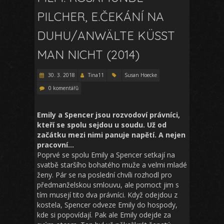
PILCHER, E.ČEKÁNÍ NA
DUHU/ANWÄLTE KÜSST
MAN NICHT (2014)
30. 3. 2018
Tina11
Susan Hoecke
0 komentářů
Emily a Spencer jsou rozvodoví právníci,
kteří se spolu sejdou u soudu. Už od
začátku mezi nimi panuje napětí. A nejen
pracovní…
Poprvé se spolu Emily a Spencer setkají na
svatbě staršího bohatého muže a velmi mladé
ženy. Pár se na poslední chvíli rozhodl pro
předmanželskou smlouvu, ale pomoct jim s
tím musejí tito dva právníci. Když odejdou z
kostela, Spencer odveze Emily do hospody,
kde si popovídají. Pak ale Emily odejde za