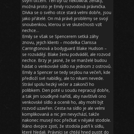
svým otcem. Ten byl už několikrát ženatý,
možná proto je Emily rozvodová právnička.
Dívka se o svého otce stará velmi dobře, jsou
jako přátelé. On má právě problémy se svojí
snoubenkou, kterou si ve skutečnosti vzít
nechce…
Emily se však se Spencerem setká záhy
znovu, jejich klienti – modelka Clarissa
Carringtonová a bodyguard Blake Hudson –
se rozvádějí. Blake ženu podváděl, ale rozvod
nechce. Brzy je jasné, že se manželé budou
hádat o venkovské sídlo na jednom z ostrovů.
Emily a Spencer se tedy sejdou na večeři, kde
předloží své nabídky, ale to nikam nevede.
Stráví spolu hezký večer a zakončí ho
polibkem. Den poté u soudu nepracují dobře,
a tak jim soudkyně nařídí, aby navštívili ono
venkovské sídlo a ocenili ho, aby mohl být
rozvod uzavřen. Cesta na sídlo je ale velmi
komplikovaná a nic jim nevychází, takže
nakonec musejí noc přečkat v nějaké stodole.
Ráno dvojice zjistí, že stodola patří k sídlu,
které hledali. Právníci se chtějí hned pustit do