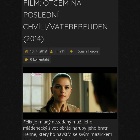
FILM: OTCEM NA
POSLEDNÍ
CHVÍLI/VATERFREUDEN
(2014)
10. 4. 2018
Tina11
Susan Hoecke
0 komentářů
Felix je mladý nezadaný muž. Jeho
mládenecký život obrátí naruby jeho bratr
Henne, který ho navštívi se svým mazlíčkem –