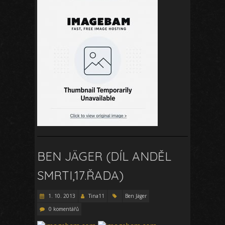
BEN JÄGER (DÍL ANDĚL
SMRTI,17.ŘADA)
1. 10. 2013
Tina11
Ben Jäger
0 komentářů