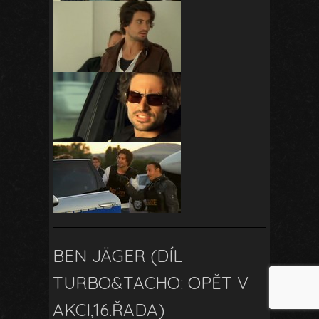
BEN JÄGER (DÍL
TURBO&TACHO: OPĚT V
AKCI,16.ŘADA)