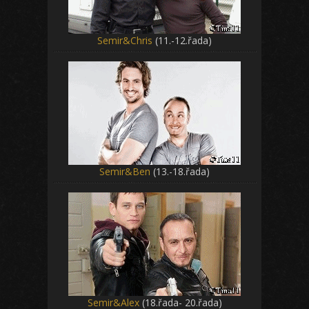
Semir&Chris
(11.-12.řada)
Semir&Ben
(13.-18.řada)
Semir&Alex
(18.řada- 20.řada)