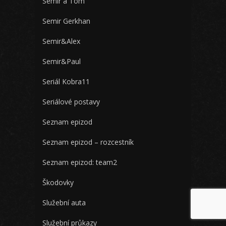
Semir a Tom
Semir Gerkhan
Semir&Alex
Semir&Paul
Seriál Kobra11
Seriálové postavy
Seznam epizod
Seznam epizod – rozcestník
Seznam epizod: team2
Škodovky
Služební auta
Služební průkazy