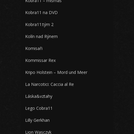
Kobra11 – mišmaš
Kobra11 na DVD
Kobra11:tým 2
Kolín nad Rýnem
Komisaři
Kommissar Rex
Kripo Holstein – Mord und Meer
La Narcotici: Caccia al Re
Láska&vztahy
Lego Cobra11
Lilly Gerkhan
Lion Wasczyk