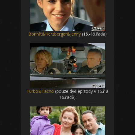
Bonrát&Herzberger&Jenny
(15.-19.řada)
Turbo&Tacho
(pouze dvě epizody v 15.ř a
16.řadě)