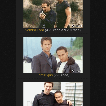
Semir&Tom
(4.-6. řada a 9.-10.řada)
Semir&Jan
(7.-8.řada)