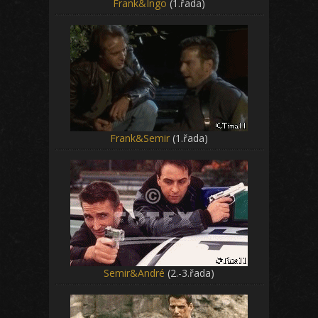
Frank&Ingo
(1.řada)
Frank&Semir
(1.řada)
Semir&André
(2.-3.řada)