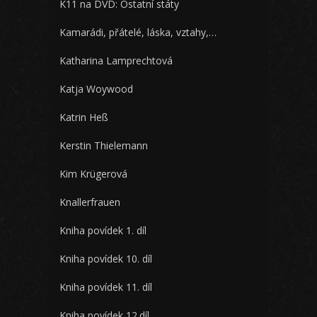
K11 na DVD: Ostatní státy
Kamarádi, přátelé, láska, vztahy,…
Katharina Lamprechtová
Katja Woywood
Katrin Heß
Kerstin Thielemann
Kim Krügerová
Knallerfrauen
Kniha povídek 1. díl
Kniha povídek 10. díl
Kniha povídek 11. díl
Kniha povídek 12.díl