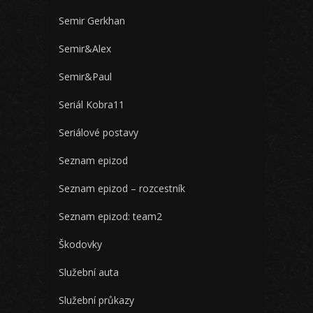
Semir Gerkhan
Semir&Alex
Semir&Paul
Seriál Kobra11
Seriálové postavy
Seznam epizod
Seznam epizod – rozcestník
Seznam epizod: team2
Škodovky
Služební auta
Služební průkazy