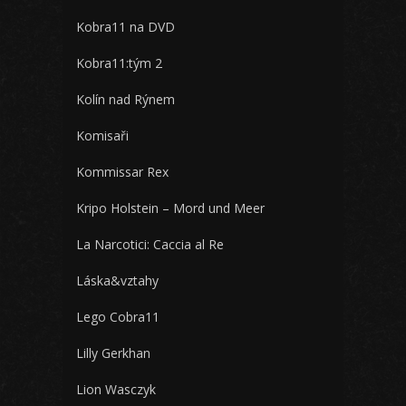
Kobra11 na DVD
Kobra11:tým 2
Kolín nad Rýnem
Komisaři
Kommissar Rex
Kripo Holstein – Mord und Meer
La Narcotici: Caccia al Re
Láska&vztahy
Lego Cobra11
Lilly Gerkhan
Lion Wasczyk