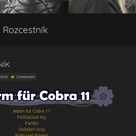
– Rozcestník
NÍK
estník
0 komentářů
Alarm für Cobra 11
Počítačové hry
Parťáci
Služební vozy
Kolín nad Rýnem