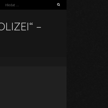
Vyhledávání
LIZEI“ –