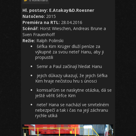
Hl. postavy: E.Atakay&D.Roesner
Natočeno:
2015
Premiéra na RTL:
28.04.2016
Scénář:
Horst Wieschen, Andreas Brune a
Sven Frauenhoff
Režie:
Ralph Polinski
šéfka Kim Krüger dluží peníze za
výkupné za svou neteř Hanu, aby ji
propustili
Semir a Paul začínají hledat Hanu
jejich důkazy ukazují, že jejich šéfka
Kim hraje nečistou hru s únosci
komisařům se naskytne otázka, dá se
ještě věřit šéfce Kim
neteř Hana se nachází ve smrtelném
nebezpečí a tak i čas na její záchranu
rychle utíká