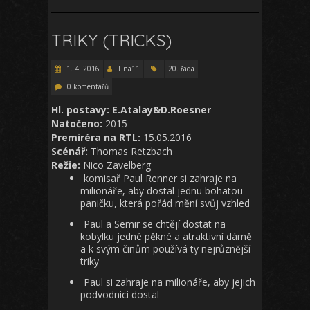
TRIKY (TRICKS)
1. 4. 2016
Tina11
20. řada
0 komentářů
Hl. postavy: E.Atalay&D.Roesner
Natočeno:
2015
Premiréra na RTL:
15.05.2016
Scénář:
Thomas Retzbach
Režie:
Nico Zavelberg
komisař Paul Renner si zahraje na
milionáře, aby dostal jednu bohatou
paničku, která pořád mění svůj vzhled
Paul a Semir se chtějí dostat na
kobylku jedné pěkné a atraktivní dámě
a k svým činům používá ty nejrůznější
triky
Paul si zahraje na milionáře, aby jejich
podvodnici dostal