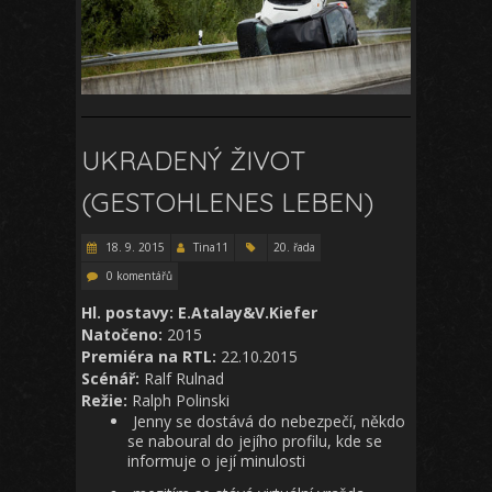
UKRADENÝ ŽIVOT
(GESTOHLENES LEBEN)
18. 9. 2015
Tina11
20. řada
0 komentářů
Hl. postavy: E.Atalay&V.Kiefer
Natočeno:
2015
Premiéra na RTL:
22.10.2015
Scénář:
Ralf Rulnad
Režie:
Ralph Polinski
Jenny se dostává do nebezpečí, někdo
se naboural do jejího profilu, kde se
informuje o její minulosti