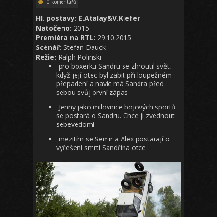
0 komentářů
Hl. postavy: E.Atalay&V.Kiefer
Natočeno:
2015
Premiéra na RTL:
29.10.2015
Scénář:
Stefan Dauck
Režie:
Ralph Polinski
pro boxerku Sandru se zhroutil svět,
když její otec byl zabit při loupežném
přepadení a navíc má Sandra před
sebou svůj první zápas
Jenny jako milovnice bojových sportů
se postará o Sandru. Chce ji zvednout
sebevedomí
mezitím se Semir a Alex postarají o
vyřešení smrti Sandřina otce