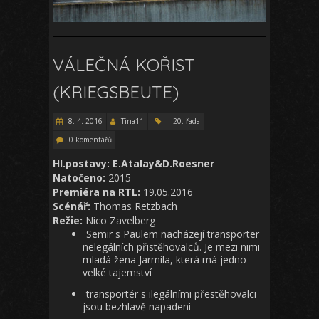
VÁLEČNÁ KOŘIST
(KRIEGSBEUTE)
8. 4. 2016
Tina11
20. řada
0 komentářů
Hl.postavy: E.Atalay&D.Roesner
Natočeno:
2015
Premiéra na RTL:
19.05.2016
Scénář:
Thomas Retzbach
Režie:
Nico Zavelberg
Semir s Paulem nacházejí transporter
nelegálních přistěhovalců. Je mezi nimi
mladá žena Jarmila, která má jedno
velké tajemství
transportér s ilegálními přestěhovalci
jsou bezhlavě napadeni