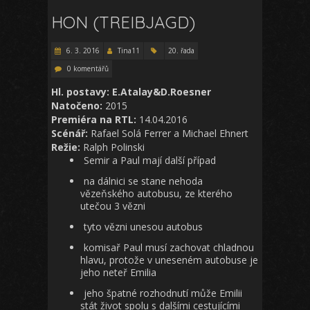
HON (TREIBJAGD)
6. 3. 2016
Tina11
20. řada
0 komentářů
Hl. postavy: E.Atalay&D.Roesner
Natočeno:
2015
Premiéra na RTL:
14.04.2016
Scénář:
Rafael Solá Ferrer a Michael Ehnert
Režie:
Ralph Polinski
Semir a Paul mají další případ
na dálnici se stane nehoda
vězeňského autobusu, ze kterého
utečou 3 vězni
tyto vězni unesou autobus
komisař Paul musí zachovat chladnou
hlavu, protože v uneseném autobuse je
jeho neteř Emilia
jeho špatné rozhodnutí může Emilii
stát život spolu s dalšími cestujícími