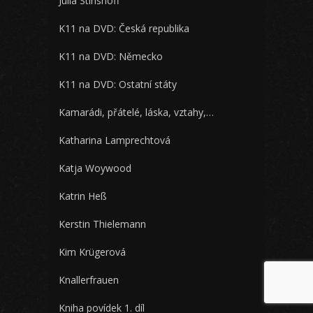
Julia Stinshoff
K11 na DVD: Česká republika
K11 na DVD: Německo
K11 na DVD: Ostatní státy
Kamarádi, přátelé, láska, vztahy,…
Katharina Lamprechtová
Katja Woywood
Katrin Heß
Kerstin Thielemann
Kim Krügerová
Knallerfrauen
Kniha povídek 1. díl