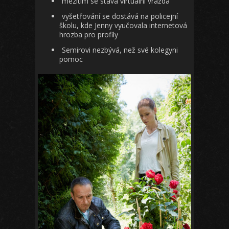
mezitím se stává virtuální vražda
vyšetřování se dostává na policejní
školu, kde Jenny vyučovala internetová
hrozba pro profily
Semirovi nezbývá, než své kolegyni
pomoc