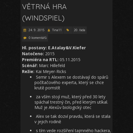
VĚTRNÁ HRA
(WINDSPIEL)
24. 9. 2015
Tina11
20. řada
0 komentářů
Hl. postavy: E.Atalay&V.Kiefer
Natočeno:
2015
Premiéra na RTL:
05.11.2015
Scénář:
Marc Hillefeld
Režie:
Kai Meyer-Ricks
Semir s Alexem se dostávají do spárů
počítačového experta, který se chce
krutě pomstít
za vším stojí muž, který před 30 lety
spáchal trestný čin, před kterým utíkal.
Muž je Alexův biologický otec
Alex se tak dozví pravdu, která se stala
v jejich rodině
s tím vede rozšíření tajmného hackera,