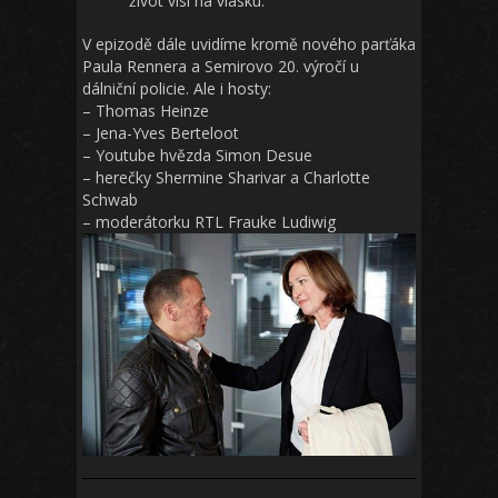
život visí na vlásku.
V epizodě dále uvidíme kromě nového parťáka
Paula Rennera a Semirovo 20. výročí u
dálniční policie. Ale i hosty:
– Thomas Heinze
– Jena-Yves Berteloot
– Youtube hvězda Simon Desue
– herečky Shermine Sharivar a Charlotte
Schwab
– moderátorku RTL Frauke Ludiwig