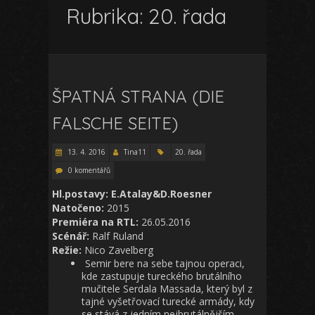
Rubrika:
20. řada
ŠPATNÁ STRANA (DIE
FALSCHE SEITE)
13. 4. 2016
Tina11
20. řada
0 komentářů
Hl.postavy: E.Atalay&D.Roesner
Natočeno:
2015
Premiéra na RTL:
26.05.2016
Scénář:
Ralf Ruland
Režie:
Nico Zavelberg
Semir bere na sebe tajnou operaci,
kde zastupuje tureckého brutálního
mučitele Serdala Massada, který byl z
tajné vyšetřovací turecké armády, kdy
se stává z jedním nejbrutálnějším