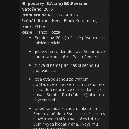
Hl. postavy: E.Atalay&D.Roesner
Natočeno:
2015
Premiéra na RTL:
07.04.2016
Scénář:
Roland Heep, Frank Koopmann,
Jeanet Pfitzer
Režie:
Franco Tozza
Semir slaví 20. výročí své působnosti u
dálniční policie
ještě v tento den dostává Semir nové
partnera komisaře – Paula Rennera
ti dva si nemají ani čas si sednou a
popovídat si
oba dva se ženou za vrahem
počítačového hackera. U mrtvého těla
se najdou informace o miliadáři. Tak
nasadí Semir a Paul ďábelský plán pro
chycení vraha
a teď se musí zachovat jako team.
Semirovi půjde o život – skončila mu v
hlavě kovová střepina. I přes toto se
Semir vydá hledat vraha, i když mu