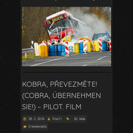
KOBRA, PŘEVEZMĚTE!
(COBRA, ÜBERNEHMEN
SIE!) – PILOT. FILM
28. 2. 2016
Tina11
20. řada
0 komentářů