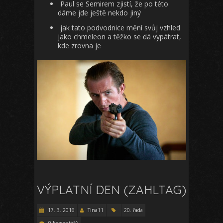
Paul se Semirem zjistí, že po této
dáme jde ještě nekdo jiný
jak tato podvodnice mění svůj vzhled
jako chmeleon a těžko se dá vypátrat,
kde zrovna je
VÝPLATNÍ DEN (ZAHLTAG)
17. 3. 2016
Tina11
20. řada
0 komentářů