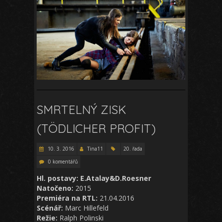
SMRTELNÝ ZISK
(TÖDLICHER PROFIT)
10. 3. 2016
Tina11
20. řada
0 komentářů
Hl. postavy: E.Atalay&D.Roesner
Natočeno:
2015
Premiéra na RTL:
21.04.2016
Scénář:
Marc Hillefeld
Režie:
Ralph Polinski