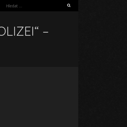
Vyhledávání
LIZEI“ –