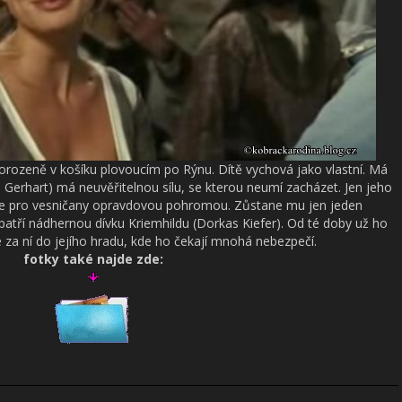
orozeně v košíku plovoucím po Rýnu. Dítě vychová jako vlastní. Má
 Gerhart) má neuvěřitelnou sílu, se kterou neumí zacházet. Jen jeho
 se pro vesničany opravdovou pohromou. Zůstane mu jen jeden
patří nádhernou dívku Kriemhildu (Dorkas Kiefer). Od té doby už ho
se za ní do jejího hradu, kde ho čekají mnohá nebezpečí.
fotky také najde zde: