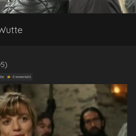
 Wutte
05)
tte
0 komentářů