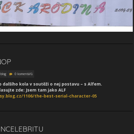
NOP
 blog
0 komentářů
 dalšího kola v soutěži o nej postavu – s Alfem.
lasujte zde: Jsem tam jako ALF
sy.blog.cz/1106/the-best-serial-character-05
SONCELEBRITU