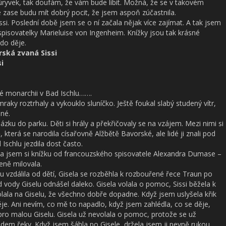
ryvek, tak doufám, že vám bude líbit. Možná, že se v takovém
e zase budu mít dobrý pocit, že jsem aspoň zúčastnila.
ssi. Poslední době jsem se o ní začala nějak více zajímat. A tak jsem
d spisovatelky Marieluise von Ingenheim. Knížky jsou tak krásné
do děje.
rská zvaná Sissi
si
é monarchii v Bad Ischlu…….
aky roztrhaly a vykouklo sluníčko. Ještě foukal slabý studený vítr,
ené.
zku do parku. Děti si hrály a překřičovaly se na vzájem. Mezi nimi si
, která se narodila císařovně Alžbětě Bavorské, ale lidé ji znali pod
Ischlu jezdila dost často.
tla jsem si knížku od francouzského spisovatele Alexandra Dumase –
eně milovala.
u vzdálila od dětí, Gisela se rozběhla k rozbouřené řece Traun po
d vody Giselu odnášel daleko. Gisela volala o pomoc, Sissi běžela k
olala na Giselu, že všechno dobře dopadne. Když jsem uslyšela křik
ěje. Ani nevím, co mě to napadlo, když jsem zahlédla, co se děje,
pro malou Giselu. Gisela už nevolala o pomoc, protože se už
dem řeky. Když jsem šáhla po Gisele, držela jsem ji pevně rukou,