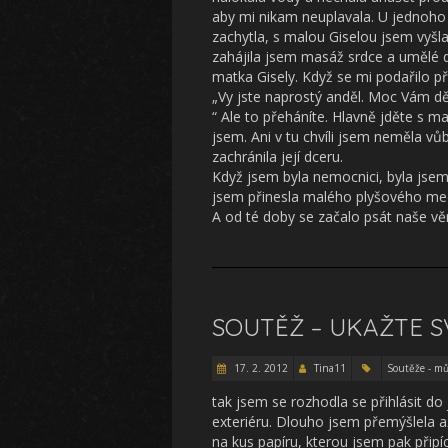
aby mi nikam neuplavala. U jednoho m
zachytla, s malou Giselou jsem vyšl
zahájila jsem masáž srdce a umělé dý
matka Gisely. Když se mi podařilo při
„Vy jste naprostý anděl. Moc Vám dě
“ Ale to přeháníte. Hlavně jděte s 
jsem. Ani v tu chvíli jsem neměla v
zachránila její dceru.
Když jsem byla nemocnici, byla jsem
jsem přinesla malého plyšového me
A od té doby se začalo psát naše vě
SOUTĚŽ – UKAŽTE S
17. 2. 2012
Tina11
Soutěže - mů
tak jsem se rozhodla se přihlásit d
exteriéru. Dlouho jsem přemýšlela a
na kus papíru, kterou jsem pak připíc