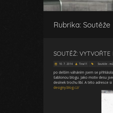
Rubrika:
Soutěže 
SOUTĚŽ: VYTVOŘTE 
10. 7. 2014
Tina11
Soutěže - mů
po delším váháním jsem se přihlásil
šablonou blogu. Jako motiv desu jsem
desínek trochu líbí. A této adresce 
designy.blog.cz/