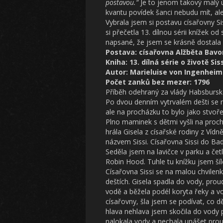
postavou.“
Je to jenom takový malý ú
kvantu povídek šanci nebudu mít, al
Vybrala jsem si postavu císařovny Si
si přečetla 13. dílnou sérii knížek o
napsané, že jsem se krásně dostala 
Postava: císařovna Alžběta Bavo
Kniha: 13. dílná série o životě Sis
Autor: Marieluise von Ingenheim
Počet zanků bez mezer: 1796
Příběh odehraný za vlády Habsbursk
Po dvou denním vytrvalém dešti se mr
ale na procházku to bylo jako stvoř
Plno maminek s dětmi vyšli na prochá
hrála Gisela z císařské rodiny z Vídně
názvem Sissi. Císařovna Sissi do Bad 
Seděla jsem na lavičce v parku a če
Robin Hood. Tuhle tu knížku jsem šíl
Císařovna Sissi se na malou chvilenk
deštích. Gisela spadla do vody, prou
vodě a běžela podél koryta řeky a v
císařovny, šla jsem se podívat, co d
hlava nehlava jsem skočila do vody 
nalokala vody a nechala unášet prou