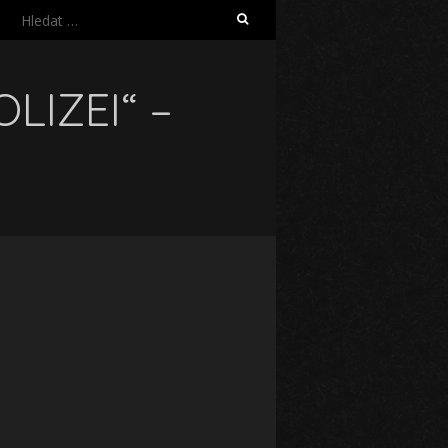
Vyhledávání
LIZEI“ –