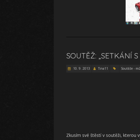
SOUTĚŽ: „SETKÁNÍ S
10. 9. 2013
Tina11
Soutěže - mů
Zkusím své štěstí v soutěži, kterou v