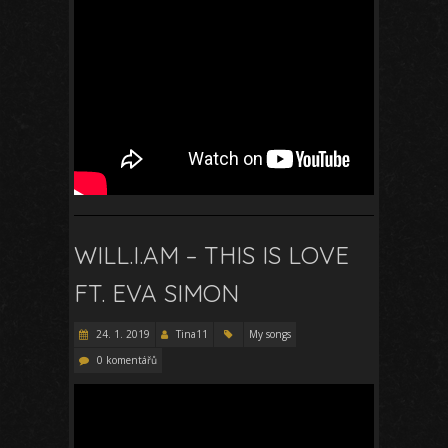
WILL.I.AM – THIS IS LOVE
FT. EVA SIMON
24. 1. 2019
Tina11
My songs
0 komentářů