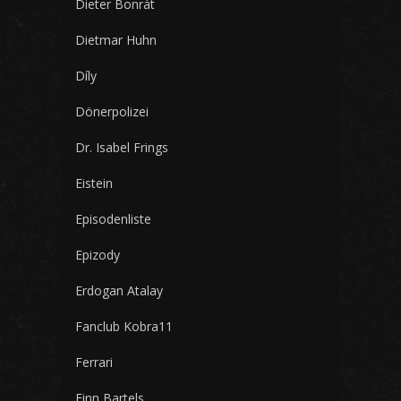
Dieter Bonrát
Dietmar Huhn
Díly
Dönerpolizei
Dr. Isabel Frings
Eistein
Episodenliste
Epizody
Erdogan Atalay
Fanclub Kobra11
Ferrari
Finn Bartels