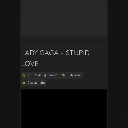
LADY GAGA – STUPID
LOVE
3. 6. 2020
Tina11
My songs
0 komentářů