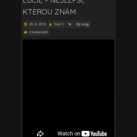
KTEROU ZNÁM
20. 6. 2019
Tina11
My songs
0 komentářů