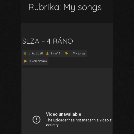
Rubrika:
My songs
SLZA – 4 RÁNO
3. 6. 2020
Tina11
My songs
0 komentářů