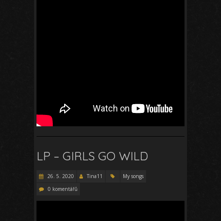
LP – GIRLS GO WILD
26. 5. 2020
Tina11
My songs
0 komentářů