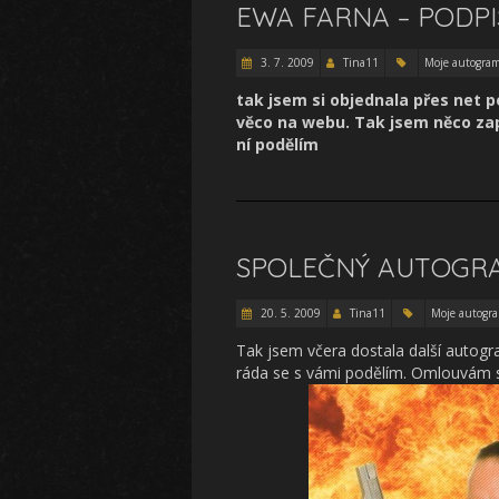
EWA FARNA – PODPI
3. 7. 2009
Tina11
Moje autogra
tak jsem si objednala přes net p
věco na webu. Tak jsem něco zapl
ní podělím
SPOLEČNÝ AUTOGR
20. 5. 2009
Tina11
Moje autogr
Tak jsem včera dostala další autogr
ráda se s vámi podělím. Omlouvám s