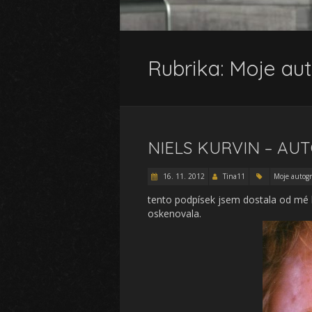
Rubrika:
Moje au
NIELS KURVIN – A
16. 11. 2012
Tina11
Moje autog
tento podpísek jsem dostala od mé
oskenovala.