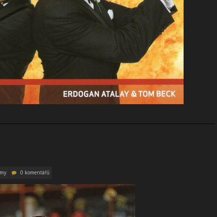
amy
0 komentářů