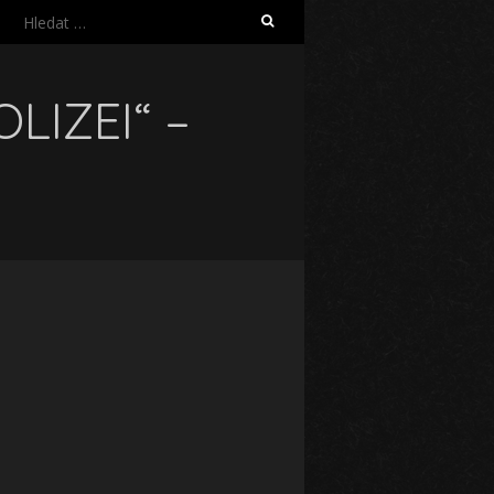
Vyhledávání
LIZEI“ –