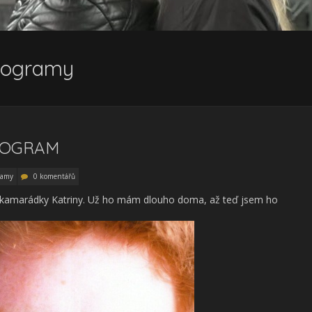
togramy
UTOGRAM
ramy
0 komentářů
 kamarádky Katriny. Už ho mám dlouho doma, až teď jsem ho