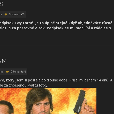
S
my
0 komentářů
odpisek Ewy Farné. Je to úplně stejné když objednáváte různé
atila za poštovné a tak. Podpisek se mi moc líbí a ráda se s
AM
amy
0 komentářů
am, který jsem si posílala po dlouhé době. Přišel mi během 14 dnů. A
e za zhoršenou kvalitu fotky.