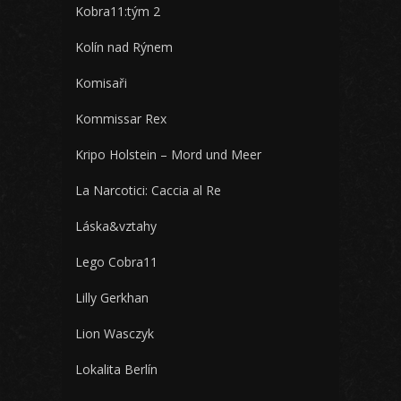
Kobra11:tým 2
Kolín nad Rýnem
Komisaři
Kommissar Rex
Kripo Holstein – Mord und Meer
La Narcotici: Caccia al Re
Láska&vztahy
Lego Cobra11
Lilly Gerkhan
Lion Wasczyk
Lokalita Berlín