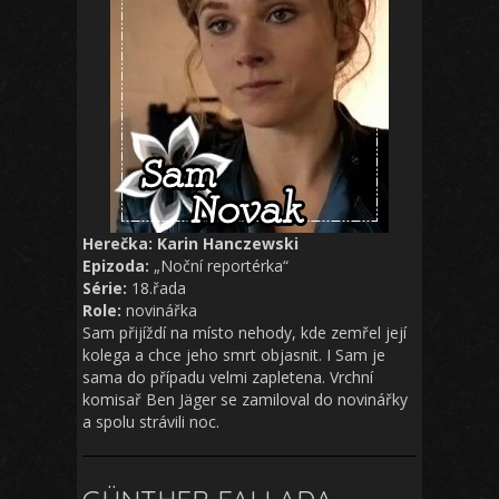
Herečka: Karin Hanczewski
Epizoda:
„Noční reportérka“
Série:
18.řada
Role:
novinářka
Sam přijíždí na místo nehody, kde zemřel její
kolega a chce jeho smrt objasnit. I Sam je
sama do případu velmi zapletena. Vrchní
komisař Ben Jäger se zamiloval do novinářky
a spolu strávili noc.