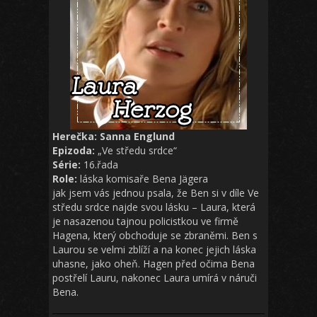
Herečka: Sanna Englund
Epizoda:
„Ve středu srdce“
Série:
16.řada
Role:
láska komisaře Bena Jägera
jak jsem vás jednou psala, že Ben si v díle Ve
středu srdce najde svou lásku – Laura, která
je nasazenou tajnou policistkou ve firmě
Hagena, který obchoduje se zbraněmi. Ben s
Laurou se velmi zblíží a na konec jejich láska
uhasne, jako oheň. Hagen před očima Bena
postřelí Lauru, nakonec Laura umírá v náruči
Bena.