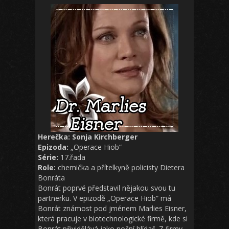
Herečka: Sonja Kirchberger
Epizoda:
„Operace Hiob“
Série:
17.řada
Role:
chemička a přítelkyně policisty Dietera
Bonráta
Bonrát poprvé představil nějakou svou tu
partnerku. V epizodě „Operace Hiob“ má
Bonrát známost pod jménem Marlies Eisner,
která pracuje v biotechnologické firmě, kde si
Bonrát přividělává jako noční hlídač. Z firmy