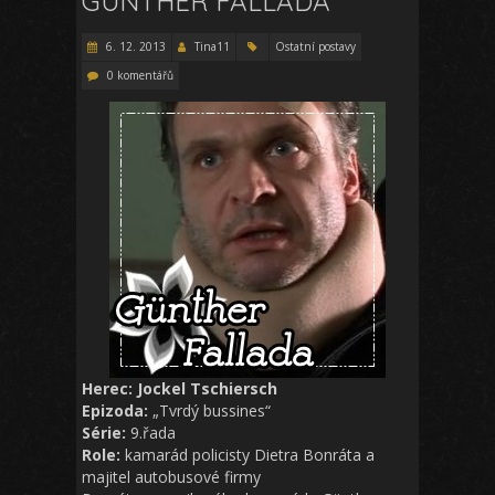
GÜNTHER FALLADA
6. 12. 2013
Tina11
Ostatní postavy
0 komentářů
Herec: Jockel Tschiersch
Epizoda:
„Tvrdý bussines“
Série:
9.řada
Role:
kamarád policisty Dietra Bonráta a
majitel autobusové firmy