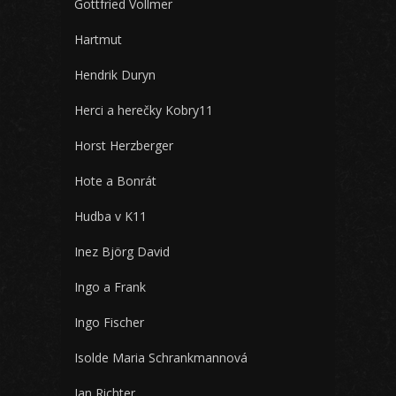
Gottfried Vollmer
Hartmut
Hendrik Duryn
Herci a herečky Kobry11
Horst Herzberger
Hote a Bonrát
Hudba v K11
Inez Björg David
Ingo a Frank
Ingo Fischer
Isolde Maria Schrankmannová
Jan Richter