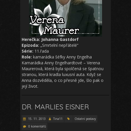
Herečka: Johanna Gastdorf
Epizoda:
„Smrtelní nepřátelé“
Série:
11.řada
Role:
kamarádka šéfky Anny Engelha
Kamarádka Anny Engelhardtové – Verena
Maurerová, která byla spolčená se špatnou
stranou, která kradla luxusní auta. Když se
Anna dozvěděla, o co přesně jde, šlo pak o
její život.
DR. MARLIES EISNER
15. 11. 2013
Tina11
Ostatní postavy
0 komentářů