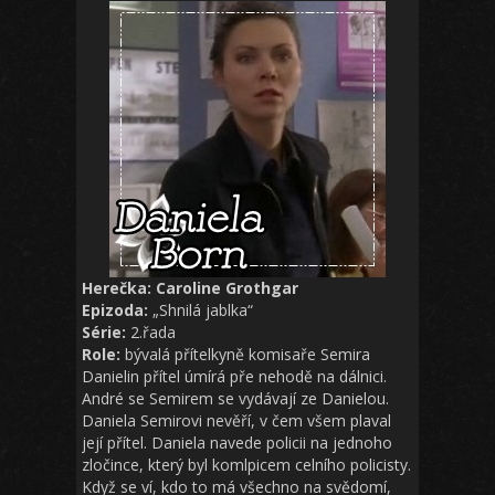
Herečka: Caroline Grothgar
Epizoda:
„Shnilá jablka“
Série:
2.řada
Role:
bývalá přítelkyně komisaře Semira
Danielin přítel úmírá pře nehodě na dálnici.
André se Semirem se vydávají ze Danielou.
Daniela Semirovi nevěří, v čem všem plaval
její přítel. Daniela navede policii na jednoho
zločince, který byl komlpicem celního policisty.
Když se ví, kdo to má všechno na svědomí,