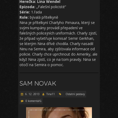
Herečka: Lina Wendel
Epizoda:
„Falešní policisté“
Série:
1.řada
Role:
bývalá přítelkyně
Nina je přítelkyní Charlyho Pirnaura, který se
svými kumpány provádí přepadení ve
falešných policejních uniformách. Charly zjistí,
že případ vyšetřuje komisař Semir Gerkhan,
se kterým Nina dřívě chodila. Charly nasadil
Ninu na Semira, aby zjišťovala informace od
policie. Charly chce uprchnout do Ameriky, ale
když Nina zjistí, co je na tom pravdy. Nina se
otočí na Semira o pomoc.
SAM NOVAK
6. 12. 2013
Tina11
Ostatní postavy
0 komentářů