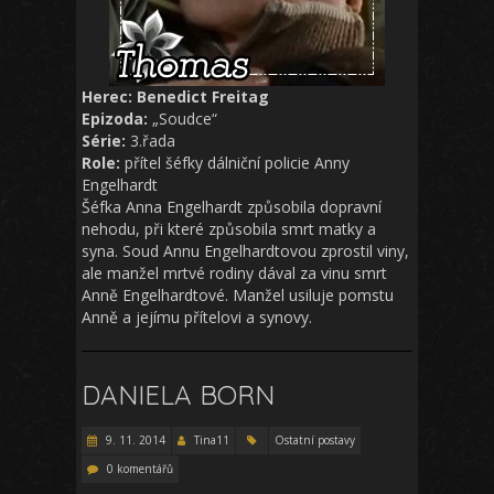
Herec: Benedict Freitag
Epizoda:
„Soudce“
Série:
3.řada
Role:
přítel šéfky dálniční policie Anny
Engelhardt
Šéfka Anna Engelhardt způsobila dopravní
nehodu, při které způsobila smrt matky a
syna. Soud Annu Engelhardtovou zprostil viny,
ale manžel mrtvé rodiny dával za vinu smrt
Anně Engelhardtové. Manžel usiluje pomstu
Anně a jejímu přítelovi a synovy.
DANIELA BORN
9. 11. 2014
Tina11
Ostatní postavy
0 komentářů