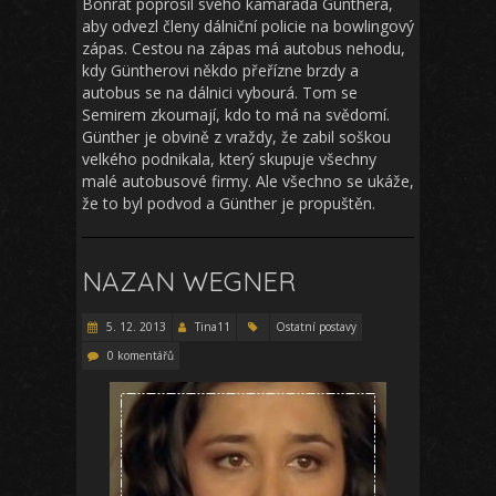
Bonrát poprosil svého kamaráda Günthera,
aby odvezl členy dálniční policie na bowlingový
zápas. Cestou na zápas má autobus nehodu,
kdy Güntherovi někdo přeřízne brzdy a
autobus se na dálnici vybourá. Tom se
Semirem zkoumají, kdo to má na svědomí.
Günther je obvině z vraždy, že zabil soškou
velkého podnikala, který skupuje všechny
malé autobusové firmy. Ale všechno se ukáže,
že to byl podvod a Günther je propuštěn.
NAZAN WEGNER
5. 12. 2013
Tina11
Ostatní postavy
0 komentářů