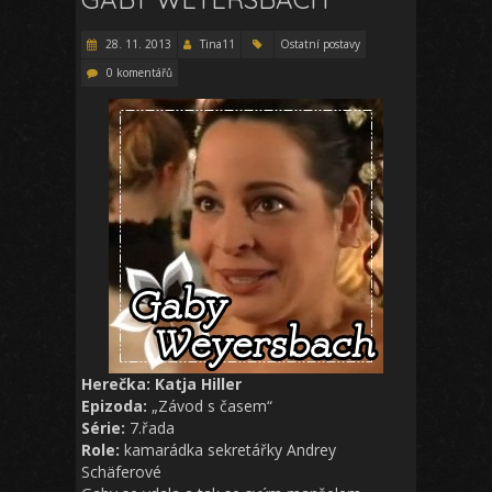
28. 11. 2013
Tina11
Ostatní postavy
0 komentářů
Herečka: Katja Hiller
Epizoda:
„Závod s časem“
Série:
7.řada
Role:
kamarádka sekretářky Andrey
Schäferové