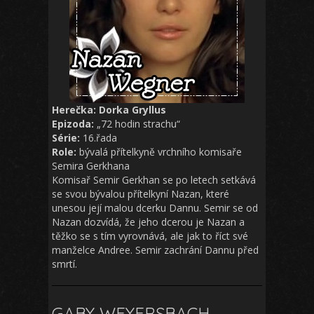
Herečka: Dorka Gryllus
Epizoda:
„72 hodin strachu“
Série:
16.řada
Role:
bývalá přítelkyně vrchního komisaře
Semira Gerkhana
Komisař Semir Gerkhan se po letech setkává
se svou bývalou přítelkyní Nazan, které
unesou její malou dcerku Dannu. Semir se od
Nazan dozvídá, že jeho dcerou je Nazan a
těžko se s tím vyrovnává, ale jak to říct své
manželce Andree. Semir zachrání Dannu před
smrtí.
GABY WEYERSBACH