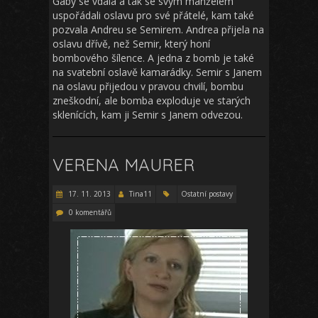
Gaby se vdala a tak se svým manželem
uspořádali oslavu pro své přátelé, kam také
pozvala Andreu se Semirem. Andrea přijela na
oslavu dřívě, než Semir, který honí
bombového šílence. A jedna z bomb je také
na svatební oslavě kamarádky. Semir s Janem
na oslavu přijedou v pravou chvilí, bombu
zneškodní, ale bomba exploduje ve starých
sklenících, kam ji Semir s Janem odvezou.
VERENA MAURER
17. 11. 2013
Tina11
Ostatní postavy
0 komentářů