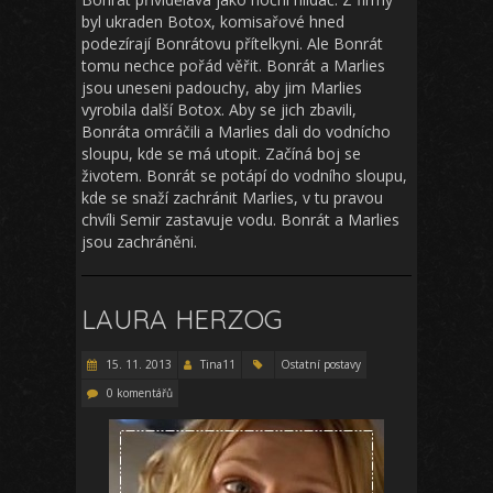
byl ukraden Botox, komisařové hned
podezírají Bonrátovu přítelkyni. Ale Bonrát
tomu nechce pořád věřit. Bonrát a Marlies
jsou uneseni padouchy, aby jim Marlies
vyrobila další Botox. Aby se jich zbavili,
Bonráta omráčili a Marlies dali do vodnícho
sloupu, kde se má utopit. Začíná boj se
životem. Bonrát se potápí do vodního sloupu,
kde se snaží zachránit Marlies, v tu pravou
chvíli Semir zastavuje vodu. Bonrát a Marlies
jsou zachráněni.
LAURA HERZOG
15. 11. 2013
Tina11
Ostatní postavy
0 komentářů