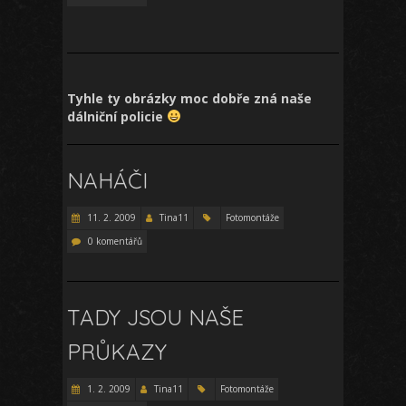
Tyhle ty obrázky moc dobře zná naše
dálniční policie
NAHÁČI
11. 2. 2009
Tina11
Fotomontáže
0 komentářů
TADY JSOU NAŠE
PRŮKAZY
1. 2. 2009
Tina11
Fotomontáže