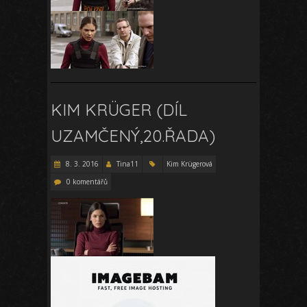
KIM KRÜGER (DÍL
UZAMČENÝ,20.ŘADA)
8. 3. 2016
Tina11
Kim Krügerová
0 komentářů