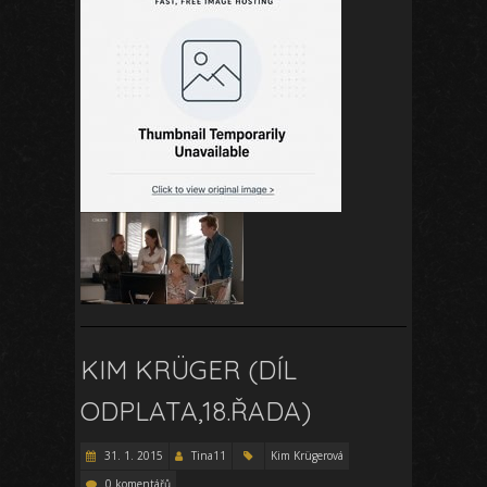
KIM KRÜGER (DÍL
ODPLATA,18.ŘADA)
31. 1. 2015
Tina11
Kim Krügerová
0 komentářů