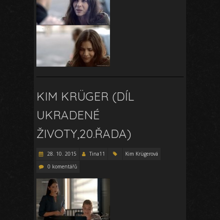
KIM KRÜGER (DÍL
UKRADENÉ
ŽIVOTY,20.ŘADA)
28. 10. 2015
Tina11
Kim Krügerová
0 komentářů