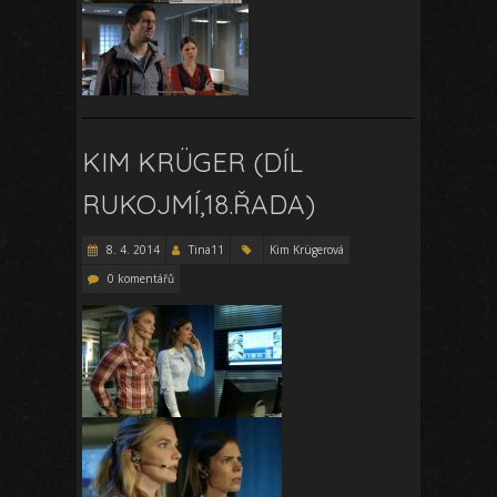
KIM KRÜGER (DÍL
RUKOJMÍ,18.ŘADA)
8. 4. 2014
Tina11
Kim Krügerová
0 komentářů