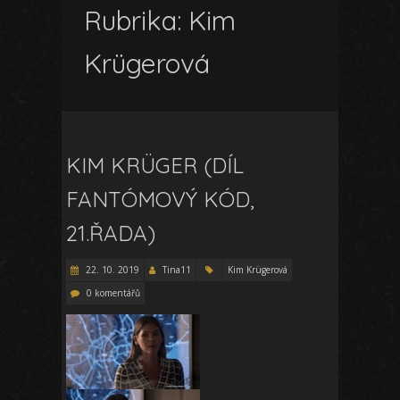
Rubrika:
Kim
Krügerová
KIM KRÜGER (DÍL
FANTÓMOVÝ KÓD,
21.ŘADA)
22. 10. 2019
Tina11
Kim Krügerová
0 komentářů