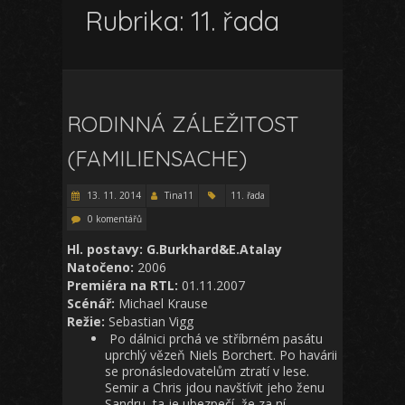
Rubrika:
11. řada
RODINNÁ ZÁLEŽITOST
(FAMILIENSACHE)
13. 11. 2014
Tina11
11. řada
0 komentářů
Hl. postavy: G.Burkhard&E.Atalay
Natočeno:
2006
Premiéra na RTL:
01.11.2007
Scénář:
Michael Krause
Režie:
Sebastian Vigg
Po dálnici prchá ve stříbrném pasátu
uprchlý vězeň Niels Borchert. Po havárii
se pronásledovatelům ztratí v lese.
Semir a Chris jdou navštívit jeho ženu
Sandru, ta je ubezpečí, že za ní