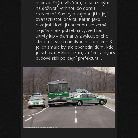
nebezpečným vězňům, odsouzeným
na doživotí. Vtrhnou do domu
rozvedené Sandry a zajmou ji i s její
dvanáctiletou dcerou Katrin jako
rukojmí. Hodlají uprchnout ze země,
nejdřív si ale potřebují vyzvednout
ukrytý lup – diamanty z vyloupeného
klenotnictví v ceně dvou milionů eur. K
jejich smůle byl ale obchodní dům, kde
je schovali v klimatizaci, zrušen, a nyní v
budově sídlí policejní prefektura…