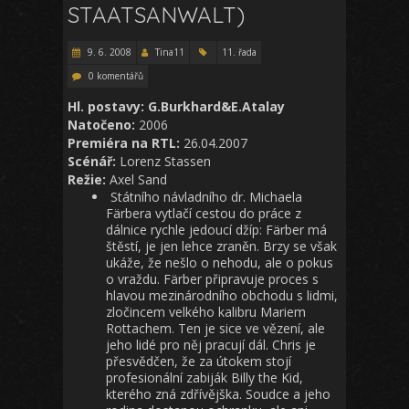
STAATSANWALT)
9. 6. 2008
Tina11
11. řada
0 komentářů
Hl. postavy: G.Burkhard&E.Atalay
Natočeno:
2006
Premiéra na RTL:
26.04.2007
Scénář:
Lorenz Stassen
Režie:
Axel Sand
Státního návladního dr. Michaela
Färbera vytlačí cestou do práce z
dálnice rychle jedoucí džíp: Färber má
štěstí, je jen lehce zraněn. Brzy se však
ukáže, že nešlo o nehodu, ale o pokus
o vraždu. Färber připravuje proces s
hlavou mezinárodního obchodu s lidmi,
zločincem velkého kalibru Mariem
Rottachem. Ten je sice ve vězení, ale
jeho lidé pro něj pracují dál. Chris je
přesvědčen, že za útokem stojí
profesionální zabiják Billy the Kid,
kterého zná zdřívějška. Soudce a jeho