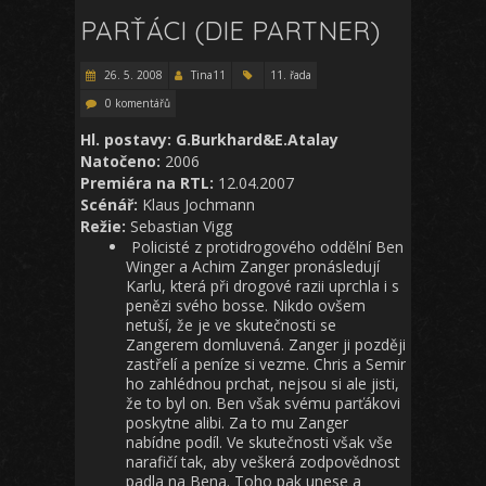
PARŤÁCI (DIE PARTNER)
26. 5. 2008
Tina11
11. řada
0 komentářů
Hl. postavy: G.Burkhard&E.Atalay
Natočeno:
2006
Premiéra na RTL:
12.04.2007
Scénář:
Klaus Jochmann
Režie:
Sebastian Vigg
Policisté z protidrogového oddělní Ben
Winger a Achim Zanger pronásledují
Karlu, která při drogové razii uprchla i s
penězi svého bosse. Nikdo ovšem
netuší, že je ve skutečnosti se
Zangerem domluvená. Zanger ji později
zastřelí a peníze si vezme. Chris a Semir
ho zahlédnou prchat, nejsou si ale jisti,
že to byl on. Ben však svému parťákovi
poskytne alibi. Za to mu Zanger
nabídne podíl. Ve skutečnosti však vše
narafičí tak, aby veškerá zodpovědnost
padla na Bena. Toho pak unese a