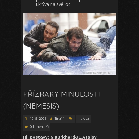
ukrývá na své lodi.
PŘÍZRAKY MINULOSTI
(NEMESIS)
19. 5. 2008
Tina11
11. řada
0 komentářů
Hl. postavy: G.Burkhard&E.Atalay