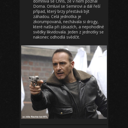
domnívá se Chris, že v něm poznal
Dorna. Omluví se Semirovi a dál řeší
případ, který brzy přestává být
záhadou. Celá jednotka je
zkorumpovaná, nechávala si drogy,
které našla při zásazích, a nepohodlné
svědky likvidovala. Jeden z jednotky se
nakonec odhodlá svědčit.