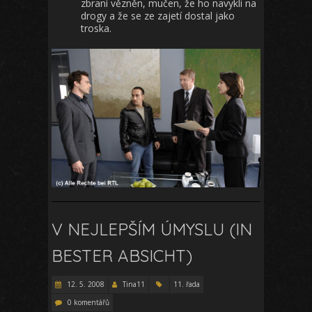
zbraní vězněn, mučen, že ho navykli na
drogy a že se ze zajetí dostal jako
troska.
V NEJLEPŠÍM ÚMYSLU (IN
BESTER ABSICHT)
12. 5. 2008
Tina11
11. řada
0 komentářů