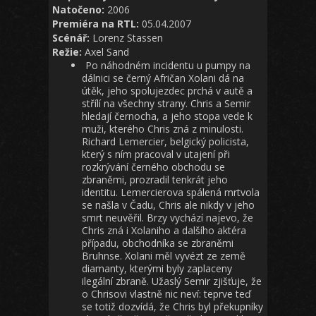
Natočeno:
2006
Premiéra na RTL:
05.04.2007
Scénář:
Lorenz Stassen
Režie:
Axel Sand
Po náhodném incidentu u pumpy na
dálnici se černý Afričan Xolani dá na
útěk, jeho spolujezdec prchá v autě a
střílí na všechny strany. Chris a Semir
hledají černocha, a jeho stopa vede k
muži, kterého Chris zná z minulosti.
Richard Lemercier, belgický policista,
který s ním pracoval v utajení při
rozkrývání černého obchodu se
zbraněmi, prozradil tenkrát jeho
identitu. Lemercierova spálená mrtvola
se našla v Čadu, Chris ale nikdy v jeho
smrt neuvěřil. Brzy vychází najevo, že
Chris zná i Xolaniho a dalšího aktéra
případu, obchodníka se zbraněmi
Bruhnse. Xolani měl vyvézt ze země
diamanty, kterými byly zaplaceny
ilegální zbraně. Užaslý Semir zjišťuje, že
o Chrisovi vlastně nic neví: teprve teď
se totiž dozvídá, že Chris byl překupníky