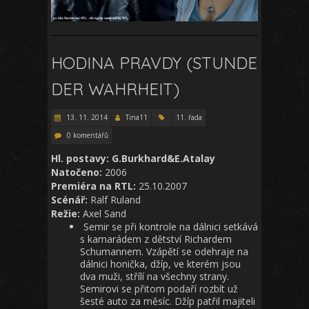
HODINA PRAVDY (STUNDE
DER WAHRHEIT)
13. 11. 2014
Tina11
11. řada
0 komentářů
Hl. postavy: G.Burkhard&E.Atalay
Natočeno:
2006
Premiéra na RTL:
25.10.2007
Scénář:
Ralf Ruland
Režie:
Axel Sand
Semir se při kontrole na dálnici setkává
s kamarádem z dětství Richardem
Schumannem. Vzápětí se odehraje na
dálnici honička, džíp, ve kterém jsou
dva muži, střílí na všechny strany.
Semirovi se přitom podaří rozbít už
šesté auto za měsíc. Džíp patřil majiteli