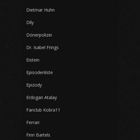
Dietmar Huhn
Díly
Dönerpolizei
Dr. Isabel Frings
Eistein
Episodenliste
Epizody
Erdogan Atalay
Fanclub Kobra11
Ferrari
Finn Bartels