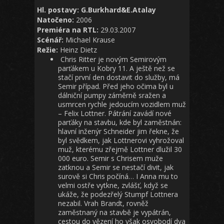
Hl. postavy: G.Burkhard&E.Atalay
Natočeno:
2006
Premiéra na RTL:
29.03.2007
Scénář:
Michael Krause
Režie:
Heinz Dietz
Chris Ritter je novým Semirovým
parťákem u Kobry 11. A ještě než se
stačí první den dostavit do služby, má
Semir případ. Před jeho očima byl u
dálniční pumpy záměrně sražen a
usmrcen rychle jedoucím vozidlem muž
– Felix Lottner. Pátrání zavádí nové
parťáky na stavbu, kde byl zaměstnán:
hlavní inženýr Schneider jim řekne, že
byl svědkem, jak Lottnerovi vyhrožoval
muž, kterému zřejmě Lottner dlužil 30
000 euro. Semir s Chrisem muže
zatknou a Semir se nestačí divit, jak
surově si Chris počíná… I Anna mu to
velmi ostře vytkne, zvlášť, když se
ukáže, že podezřelý Stumpf Lottnera
nezabil. Vrah Brandt, rovněž
zaměstnaný na stavbě je vypátrán,
cestou do vězení ho však osvobodí dva