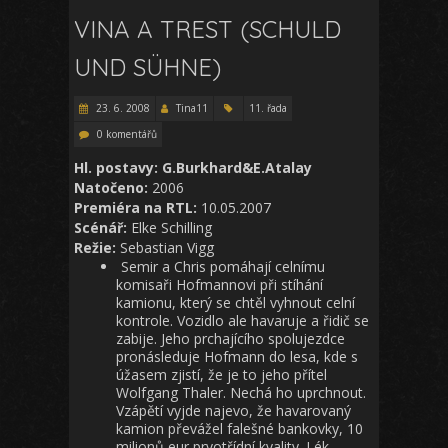
VINA A TREST (SCHULD
UND SÜHNE)
23. 6. 2008
Tina11
11. řada
0 komentářů
Hl. postavy: G.Burkhard&E.Atalay
Natočeno:
2006
Premiéra na RTL:
10.05.2007
Scénář:
Elke Schilling
Režie:
Sebastian Vigg
Semir a Chris pomáhají celnímu
komisaři Hofmannovi při stíhání
kamionu, který se chtěl vyhnout celní
kontrole. Vozidlo ale havaruje a řidič se
zabije. Jeho prchajícího spolujezdce
pronásleduje Hofmann do lesa, kde s
úžasem zjistí, že je to jeho přítel
Wolfgang Thaler. Nechá ho uprchnout.
Vzápětí vyjde najevo, že havarovaný
kamion převážel falešné bankovky, 10
milionů eur prvotřídní kvality. Lék,