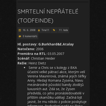
SMRTELNÍ NEPŘÁTELÉ
(TODFEINDE)
16. 6. 2008
Tina11
11. řada
0 komentářů
Hl. postavy: G.Burkhard&E.Atalay
Natočeno:
2006
Premiéra na RTL:
03.05.2007
Scénář:
Christian Heider
Režie:
Heinz Dietz
Semir a Chris se s kolegy z BKA
účastní velké pátrací akce, kterým velí
Verena Maurerová, známá jejich šéfky
Anny. Hledají Romana Zysena, hlavu
mezinárodně působící bandy zlodějů
luxusních aut. Zdá se, že Zysen
předvídá, co jeho pronásledovatelé v
příštím okamžiku udělají. Začíná být
jasné, že mu někdo z policie poskytuje
informace. Podezření padá na člena