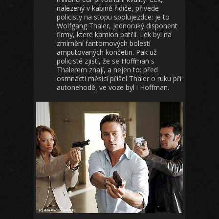
nalezený v kabině řidiče, přivede
policisty na stopu spolujezdce: je to
Wolfgang Thaler, jednoruký disponent
firmy, které kamion patřil. Lék byl na
zmírnění fantomových bolestí
amputovaných končetin. Pak už
policisté zjistí, že se Hoffman s
Thalerem znají, a nejen to: před
osmnácti měsíci přišel Thaler o ruku při
autonehodě, ve voze byl i Hoffman.