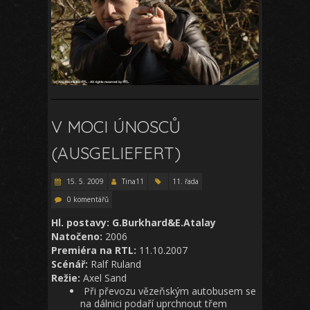
V MOCI ÚNOSCŮ
(AUSGELIEFERT)
15. 5. 2009
Tina11
11. řada
0 komentářů
Hl. postavy: G.Burkhard&E.Atalay
Natočeno:
2006
Premiéra na RTL:
11.10.2007
Scénář:
Ralf Ruland
Režie:
Axel Sand
Při převozu vězeňským autobusem se
na dálnici podaří uprchnout třem