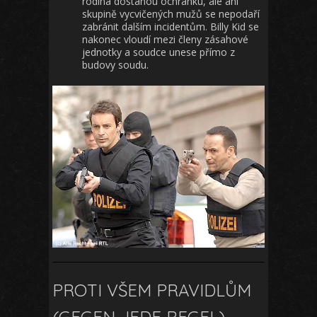
rodina dostanou ochranku, ale ani
skupině vycvičených mužů se nepodaří
zabránit dalším incidentům. Billy Kid se
nakonec vloudí mezi členy zásahové
jednotky a soudce unese přímo z
budovy soudu.
PROTI VŠEM PRAVIDLŮM
(GEGEN JEDE REGEL)