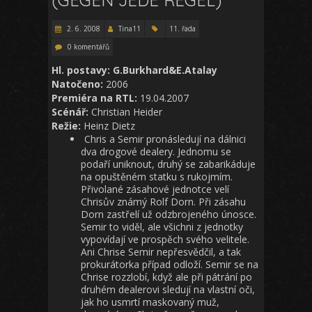
2. 6. 2008
Tina11
11. řada
0 komentářů
Hl. postavy: G.Burkhard&E.Atalay
Natočeno:
2006
Premiéra na RTL:
19.04.2007
Scénář:
Christian Heider
Režie:
Heinz Dietz
Chris a Semir pronásledují na dálnici
dva drogové dealery. Jednomu se
podaří uniknout, druhý se zabarikáduje
na opuštěném statku s rukojmím.
Přivolané zásahové jednotce velí
Chrisův známý Rolf Dorn. Při zásahu
Dorn zastřelí už odzbrojeného únosce.
Semir to viděl, ale všichni z jednotky
vypovídají ve prospěch svého velitele.
Ani Chrise Semir nepřesvědčil, a tak
prokurátorka případ odloží. Semir se na
Chrise rozzlobí, když ale při pátrání po
druhém dealerovi sledují na vlastní oči,
jak ho usmrtí maskovaný muž,