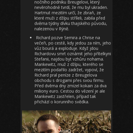
nočního podniku Breugelovi, který
nevěrohodně tvrdí, že mu byl ukraden.
Hartmut mezitím určí, že zbraň, ze
které muži z džípu stříleli, zabila před
dvěma týdny dívku thajského původu,
nalezenou v Rýně.
Richard pozve Semira a Chrise na
večeři, po cestě, kdy jedou za ním, jeho
vůz bourá a exploduje. Když jdou
Richardovu smrt oznámit jeho přítelkyni
Stefanii, najdou byt vzhůru nohama.
Mankewitz, muž z džípu, kterého se
mezitím podařilo zadržet, vypoví, že
Richard pral peníze z Breugelova
obchodu s drogami přes svou firmu.
Před dvěma dny zmizel kokain za dva
miliony euro. Cestou do vězení je ale
Mankewitz zastřelen, případ tak
přichází o korunního svědka.