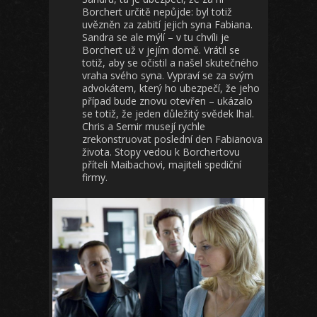
Borchert určitě nepůjde: byl totiž
uvězněn za zabití jejich syna Fabiana.
Sandra se ale mýlí – v tu chvíli je
Borchert už v jejím domě. Vrátil se
totiž, aby se očistil a našel skutečného
vraha svého syna. Vypraví se za svým
advokátem, který ho ubezpečí, že jeho
případ bude znovu otevřen – ukázalo
se totiž, že jeden důležitý svědek lhal.
Chris a Semir musejí rychle
zrekonstruovat poslední den Fabianova
života. Stopy vedou k Borchertovu
příteli Maibachovi, majiteli spediční
firmy.