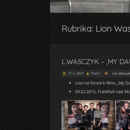
Rubrika:
Lion Wa
L.WASCZYK – ‚MY 
17. 5. 2017
Tina11
Lion Wasczy
Lion na focení k filmu „My D
09.02.2015, Frankfurt nad 