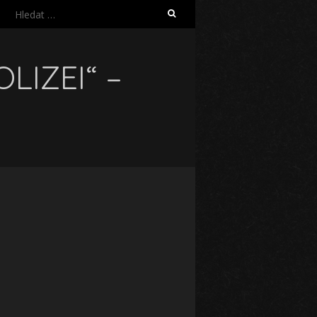
Vyhledávání
LIZEI“ –