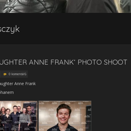
sczyk
DAUGHTER ANNE FRANK‘ PHOTO SHOOT
k
0 komentářů
aughter Anne Frank
Mohanem