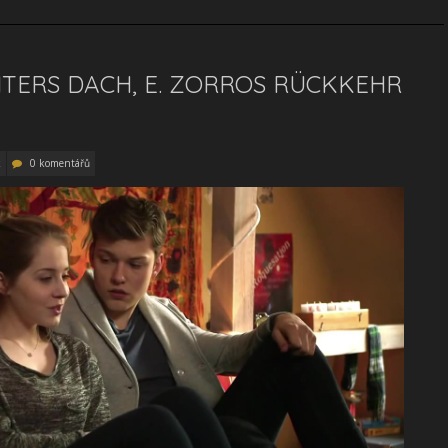
UNTERS DACH, E. ZORROS RÜCKKEHR
k
0 komentářů