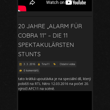
20 JAHRE „ALARM FÜR
COBRA 11“ – DIE 11
SPEKTAKULÄRSTEN
STUNTS
3. 3. 2016
Tina11
Ostatní videa
0 komentářů
tato krátká upoutávka je na speciální díl, který
poběží na RTL Nitro 12.03.2016 na počet 20.
výročí AFC11 na scéně.