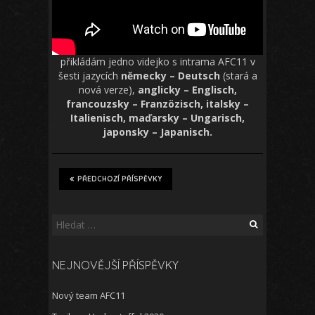
přikládám jedno videjko s intrama AFC11 v
šesti jazycích
německy – Deutsch
(stará a
nová verze),
anglicky – Englisch,
francouzsky – Franzözisch, italsky –
Italienisch, maďarsky – Ungarisch,
japonsky – Japanisch.
PŘEDCHOZÍ PŘÍSPĚVKY
Vyhledávání
NEJNOVĚJŠÍ PŘÍSPĚVKY
Nový team AFC11