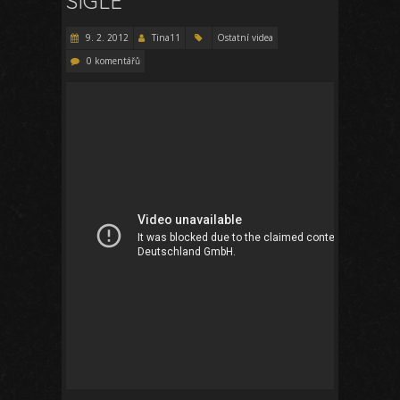
SIGLE
9. 2. 2012
Tina11
Ostatní videa
0 komentářů