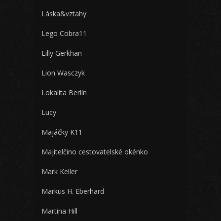
Láska&vztahy
Lego Cobra11
Lilly Gerkhan
Lion Wasczyk
Lokalita Berlín
Lucy
Majáčky K11
Majitelčino cestovatelské okénko
Mark Keller
Markus H. Eberhard
Martina Hill