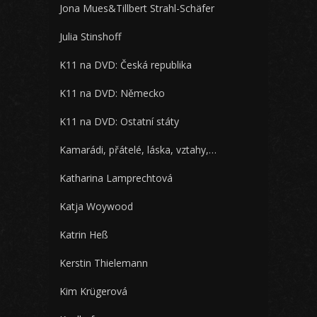
Jona Mues&Tillbert Strahl-Schäfer
Julia Stinshoff
K11 na DVD: Česká republika
K11 na DVD: Německo
K11 na DVD: Ostatní státy
Kamarádi, přátelé, láska, vztahy,…
Katharina Lamprechtová
Katja Woywood
Katrin Heß
Kerstin Thielemann
Kim Krügerová