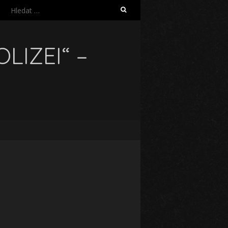
Vyhledávání
LIZEI“ –