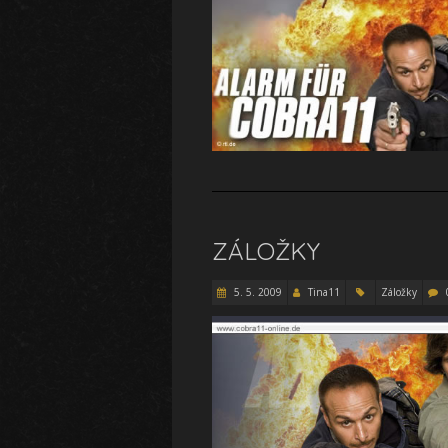
ZÁLOŽKY
5. 5. 2009
Tina11
Záložky