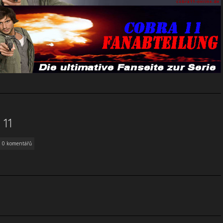
11
0 komentářů