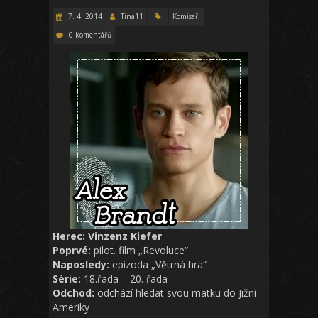
7. 4. 2014
Tina11
Komisaři
0 komentářů
Herec: Vinzenz Kiefer
Poprvé:
pilot. film „Revoluce“
Naposledy:
epizoda „Větrná hra“
Série:
18.řada – 20. řada
Odchod:
odchází hledat svou matku do Jižní
Ameriky