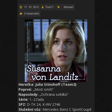
11. 10. 2012
Tina11
Komisaři
0 komentářů
Herečka: Julia Stinshoff (Team2)
Poprvé:
„Most smrti“
Naposledy:
„Ochrana svědků“
Série:
1.-2.řada
SPZ:
D-TK 24, K-WV 2746
Služební vůz:
Mercedes-Benz C SportCoupé