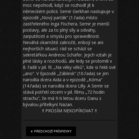
moc nepohodl, když se rozhodl jít k
německém policii. Semir Gerkhan nastupuje v
epizodě „Nový parťák“ (1.řada) místo
zastřeleného Inga Fischera. Semir je menší
postavy, ale za to plný síly a odvahy,
zarputilosti a smyslu pro spravedlnost.
Neváhá okamžitě zakročit, enbojí se ani
nejhorších situací. rád se schází se
sekretářkou Andreou Schäfer. Jejich vztah je
plné lásky a rozchodů. ale ledy se prolomili v
8. řadě v pil. fil. „Na věky věků“, kde si řekli své
„ano“. V Epizodě „Záblesk“ (10.řada) se jim
narodila dcera Aida a v epizodě „Kóma“
(14.řada) se narodila dcera Lilly. A Semir se
stává potřetí otcem v pil. filmu „72 hodin
strachu“, že má 9-ti letou dceru Danu s
bývalou přítelkyní Nazan.
!! PROSÍM NEKOPÍROVAT !!
PŘEDCHOZÍ PŘÍSPĚVKY