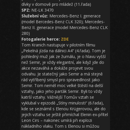
dívky v domově pro mládež (11.řada)
SPZ:
NE-LK 3470
Služební vůz:
Mercedes-Benz I. generace
(model Bercedes-Benz CLK 320); Mercedes-
Benz II. generace (model Mercedes-Benz CLK
280)
Fotogalerie herce:
ZDE
Tom Kranich nastupuje v pilotním filmu
„Pekelná jízda na dálnici A4“ (4.řada). Tom je
pohledný muž jak ze žurnálu, je o hlavu vyšší
než Semir, je vždy elegantní, ale když jde do
akce nezaváhá a dokáže projevit svou
odvahu. Je statečný jako Semir a má stejně
rád vytříbený smysl pro spravedlnost jako
Semir. Tom neměl moc velké štěstí na delší
vztahy, jako jeho parťák Semir. Byli to vždy
katrší vztahy. Vážnější Tomův vztah se
vyklubal v epizodě „Stíny minulosti“ (6.řada),
kde se seznámil s Elenou Krügerovou, ale do
jejich vztahu se ještě přimíchal Elenin ex-přítel
Leon Cirs – nakonec umírá při explozi
nákladního vlaku. Tom s Elenou si můžou