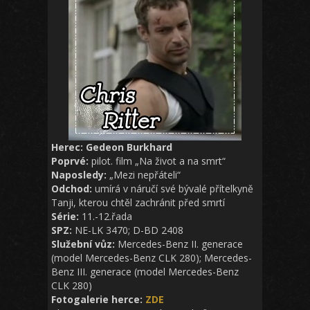
Herec: Gedeon Burkhard
Poprvé:
pilot. film „Na život a na smrt“
Naposledy:
„Mezi nepřáteli“
Odchod:
umírá v náručí své bývalé přítelkyně
Tanji, kterou chtěl zachránit před smrtí
Série:
11.-12.řada
SPZ:
NE-LK 3470; D-BD 2408
Služební vůz:
Mercedes-Benz II. generace
(model Mercedes-Benz CLK 280); Mercedes-
Benz III. generace (model Mercedes-Benz
CLK 280)
Fotogalerie herce:
ZDE