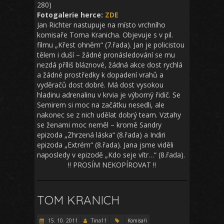
280)
Fotogalerie herce:
ZDE
Jan Richter nastupuje na místo vrchního
komisaře Toma Kranicha. Objevuje s v pil.
filmu „Křest ohněm“ (7.řada). Jan je policistou
tělem i duší – žádné pronásledování se mu
nezdá příliš bláznové, žádná akce dost rychlá
a žádné prostředky k dopadení vrahů a
vyděračů dost dobré. Má dost vysokou
hladinu adrenalinu v krvia je výborný řidič. Se
Semirem si moc na začátku nesedli, ale
nakonec se z nich udělat dobrý team. Vztahy
se ženami moc neměl – kromě Sandry
epizoda „Zhrzená láska“ (8.řada) a Indiri
epizoda „Extrém“ (8.řada). Jana jsme viděli
naposledy v epizodě „Kdo seje vítr…“ (8.řada).
!! PROSÍM NEKOPÍROVAT !!
TOM KRANICH
15. 10. 2011
Tina11
Komisaři