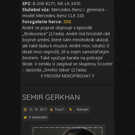
SPZ:
B-DW 8271; NE-LK 3470
Služební vůz:
Mercedes-Benz I. generace –
model Mercedes-Benz CLK 320
Fotogalerie herce:
ZDE
André se poprvé objevuje v epizodě
„Brokovnice“ (2.řada). André má hrozněě rád
bojové umění, které nám mnohokrát ukázal,
ale také lásku k muzice. André moc vztahů či
lásek moc neprožil, žil si svým samotářským
životem. Také vyučuje karate na policejní
škole. V seriálu si zaspíval se skupinou Scooter
– epizoda „Smrtící sláva“ (2.řada)
!! PROSÍM NEKOPÍROVAT !!
SEMIR GERKHAN
12. 10. 2011
Tina11
Komisaři
0 komentářů