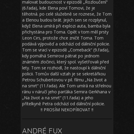
malovat budoucnost v epizodě „Rozloučení“
(6.řada), kde Elena poví Tomovi, že je
těhotná. po celé služebně se roznese, že Tom
a Elenou budou brát. Jejich sen se rozplynul,
když Elena umírá při explozi auta, bamba byla
přichystána pro Toma. Opět v tom měl prsty
Leon Cirs, protože chce zničit Toma. Tom
podává výpověď a odchází od dálniční policie.
Tom se vrací v epizodě „Comeback“ (9.řada),
kdy pomáhá Semirovi pátrat po jednom
známém zločinci, který spol. vyšetřovali před
lety. Tom se rozhodl, že nastoupí k dálniční
policii. Tomův další vztah je se sekretářkou
Petrou Schubertovou v pil. filmu „Na život a
na smrt“ (11.řada). Ale Tom umírá na střelnou
ránu v náručí jeho parťáka Semira Gerkhana v
„Na život a na smrt“ (11.řada) a jeho
přítelkyně Petra odchází od dálniční policie.
!! PROSÍM NEKOPÍROVAT !!
ANDRÉ FUX