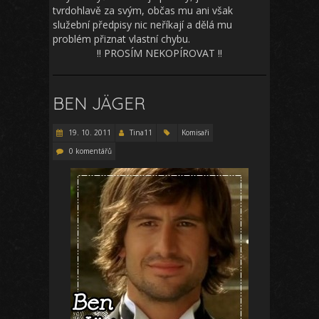
tvrdohlavě za svým, občas mu ani však
služební předpisy nic neříkají a dělá mu
problém přiznat vlastní chybu.
!! PROSÍM NEKOPÍROVAT !!
BEN JÄGER
19. 10. 2011
Tina11
Komisaři
0 komentářů