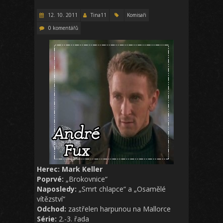
12. 10. 2011
Tina11
Komisaři
0 komentářů
Herec: Mark Keller
Poprvé:
„Brokovnice“
Naposledy:
„Smrt chlapce“ a „Osamělé
vítězství“
Odchod:
zastřelen harpunou na Mallorce
Série:
2.-3. řada