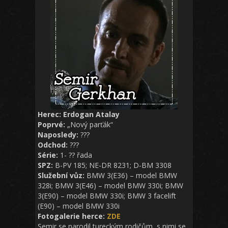
Herec: Erdogan Atalay
Poprvé:
„Nový parťák“
Naposledy:
???
Odchod:
???
Série:
1- ?? řada
SPZ:
B-PV 185; NE-DR 8231; D-BM 3308
Služební vůz:
BMW 3(E36) – model BMW
328i; BMW 3(E46) – model BMW 330i; BMW
3(E90) – model BMW 330i; BMW 3 facelift
(E90) – model BMW 330i
Fotogalerie herce:
ZDE
Semir se narodil tureckým rodičům, s nimi se