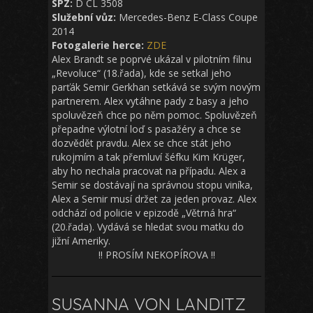
SPZ:
D CL 3508
Služební vůz:
Mercedes-Benz E-Class Coupe
2014
Fotogalerie herce:
ZDE
Alex Brandt se poprvé ukázal v pilotním filnu
„Revoluce“ (18.řada), kde se setkal jeho
parťák Semir Gerkhan setkává se svým novým
partnerem. Alex vytáhne pady z basy a jeho
spoluvězeň chce po něm pomoc. Spoluvězeň
přepadne výlotní loď s pasažéry a chce se
dozvědět pravdu. Alex se chce stát jeho
rukojmím a tak přemluví šéfku Kim Krüger,
aby ho nechala pracovat na případu. Alex a
Semir se dostávají na správnou stopu viníka,
Alex a Semir musí držet za jeden provaz. Alex
odchází od policie v epizodě „Větrná hra“
(20.řada). Vydává se hledat svou matku do
jižní Ameriky.
!! PROSÍM NEKOPÍROVA !!
SUSANNA VON LANDITZ