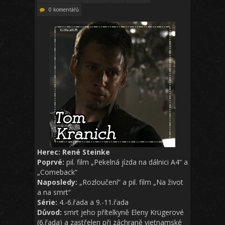
0 komentářů
Herec: René Steinke
Poprvé:
pil. film „Pekelná jízda na dálnici A4“ a
„Comeback“
Naposledy:
„Rozloučení“ a pil. film „Na život
a na smrt“
Série:
4.-6.řada a 9.-11.řada
Důvod:
smrt jeho přítelkyně Eleny Krügerové
(6.řada) a zastřelen při záchraně vietnamské