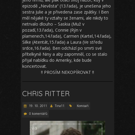
epizodě „Nevěsta“ (13.řada), je unešena jeho
sestra Julie a je přivedena zase zpátky. I Ben
měl nějaké ty vztahy se ženami, ale nikdy to
netrvalo dlouho – Saskia (Muž v
pozadí,13.řada), Connie (Rýn v
plamenech,14.řada), Carmen (Kartel,14.řada),
Silke (Atentát,15.řada) a Laura (Ve středu
srdce,16.řada). Ben odchází po smrti své
přítelkyně Niny a aby zapomněl, co se stalo
přijal nabídku do Ameriky, kde bude
koncertovat.
!! PROSÍM NEKOPÍROVAT !!
CHRIS RITTER
19. 10. 2011
Tina11
Komisaři
0 komentářů