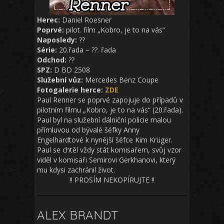
Herec:
Daniel Roesner
Poprvé:
pilot. film „Kobro, je to na vás“
Naposledy:
??
Série:
20.řada – ??. řada
Odchod:
??
SPZ:
D BD 2508
Služební vůz:
Mercedes Benz Coupe
Fotogalerie herce:
ZDE
Paul Renner se poprvé zapojuje do případů v
pilotním filmu „Kobro, je to na vás“ (20.řada).
Paul byl na služební dálniční policie malou
přímluvou od bývalé šéfky Anny
Engelhardtové k nynější šéfce Kim Krüger.
Paul se chtěl vždy stát komisařem, svůj vzor
viděl v komisaři Semirovi Gerkhanovi, který
mu kdysi zachránil život.
!! PROSÍM NEKOPÍRUJTE !!
ALEX BRANDT