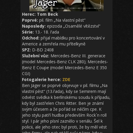
Herec: Tom Beck
Poprvé:
pil. film „Na vlastní pěst“
Naposledy:
epizoda „Osamělé vítězství“
Série:
13.- 18. řada
Odchod:
přijal mabídku pro koncertování v
Americe a zemřela mu přítelkyně
SPZ:
D-BD 2408
Služební vůz:
Mercedes-Benz III. generace
(model Mercedes-Benz CLK 280); Mercedes-
Benz E Coupe (model Mercedes-Benz E 350
CGI)
Fotogalerie herce:
ZDE
Ben Jäger se poprvé objevuje v pil. filmu „Na
vlastní pěst“ (13.řada), kdy se Semirem mají
odvést svědka k berlínskému soudu k případu,
kdy byl zastřelen Chris Ritter. Ben je známí
svým účesem a že pořád se něčím cpe. K
jeho stylu patří hudba především Rock´n roll
styl. I pár jeho písní zaznělo v seriálu. Šel k
policii, ale jeho otec byl proti, že by měl vést
jeho firmu, ale pak otáčí svůj názor, kdy v