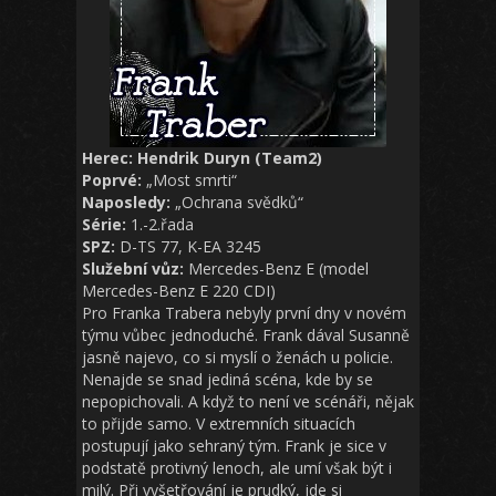
Herec: Hendrik Duryn (Team2)
Poprvé:
„Most smrti“
Naposledy:
„Ochrana svědků“
Série:
1.-2.řada
SPZ:
D-TS 77, K-EA 3245
Služební vůz:
Mercedes-Benz E (model
Mercedes-Benz E 220 CDI)
Pro Franka Trabera nebyly první dny v novém
týmu vůbec jednoduché. Frank dával Susanně
jasně najevo, co si myslí o ženách u policie.
Nenajde se snad jediná scéna, kde by se
nepopichovali. A když to není ve scénáři, nějak
to přijde samo. V extremních situacích
postupují jako sehraný tým. Frank je sice v
podstatě protivný lenoch, ale umí však být i
milý. Při vyšetřování je prudký, jde si