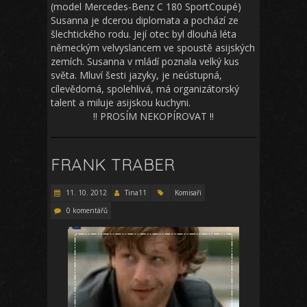
(model Mercedes-Benz C 180 SportCoupé)
Susanna je dcerou diplomata a pochází ze
šlechtického rodu. Její otec byl dlouhá léta
německým velvyslancem ve spoustě asijských
zemích. Susanna v mládí poznala velký kus
světa. Mluví šesti jazyky, je neústupná,
cílevědomá, spolehlivá, má organizátorský
talent a miluje asijskou kuchyni.
!! PROSÍM NEKOPÍROVAT !!
FRANK TRABER
11. 10. 2012
Tina11
Komisaři
0 komentářů