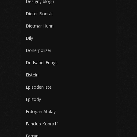
Designy blogu
Dieter Bonrát
Dietmar Huhn
Díly
Dönerpolizei
Dr. Isabel Frings
Eistein
Episodenliste
Epizody
Erdogan Atalay
Fanclub Kobra11
Ferrari