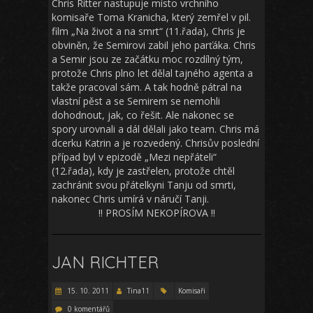
Chris Ritter nastupuje místo vrchního
komisaře Toma Kranicha, který zemřel v pil.
film „Na život a na smrt“ (11.řada), Chris je
obviněn, že Semirovi zabil jeho parťáka. Chris
a Semir jsou ze začátku moc rozdílný tým,
protože Chris plno let dělal tajného agenta a
takže pracoval sám. A tak hodně pátral na
vlastní pěst a se Semirem se nemohli
dohodnout, jak, co řešit. Ale nakonec se
spory urovnali a dál dělali jako team. Chris má
dcerku Katrin a je rozvedený. Chrisův poslední
případ byl v epizodě „Mezi nepřáteli“
(12.řada), kdy je zastřelen, protože chtěl
zachránit svou přátelkyni Tanju od smrti,
nakonec Chris umírá v náručí Tanji.
!! PROSÍM NEKOPÍROVA !!
JAN RICHTER
15. 10. 2011
Tina11
Komisaři
0 komentářů