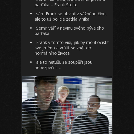
parťáka – Frank Stolte
sám Frank se obvinil z vážného činu,
ale to už policie zatkla viníka
Semir věří v nevinu svého bývalého
parťáka
Frank v tomto vidí, jak by mohl očistit
své jméno a vrátit se zpět do
normálního života
ale to netuší, že soupěři jsou
nebezpeční….