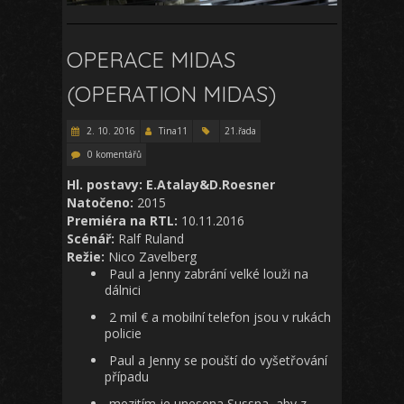
OPERACE MIDAS
(OPERATION MIDAS)
2. 10. 2016
Tina11
21.řada
0 komentářů
Hl. postavy: E.Atalay&D.Roesner
Natočeno:
2015
Premiéra na RTL:
10.11.2016
Scénář:
Ralf Ruland
Režie:
Nico Zavelberg
Paul a Jenny zabrání velké louži na
dálnici
2 mil € a mobilní telefon jsou v rukách
policie
Paul a Jenny se pouští do vyšetřování
případu
mezitím je unesena Sussna, aby z