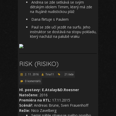
Andrea se zde setkává se svým
dětským idolem Timim, který má zde
na Rujáně nudistickou pláž
Dana flirtuje s Paulem
Paul se zde učí jezdit na surfu. Jeho
instruktor se dostává na stopu pokladu,
který nachází na palubě vraku
RISK (RISIKO)
2. 11. 2016
Tina11
21.řada
0 komentářů
Hl. postavy: E.Atalay&D.Roesner
Natočeno:
2016
Premiéra na RTL:
17.11.2015
Scénář:
Andreas Brune, Sven Frauenhoff
Režie:
Nico Zavelberg
Semir náhle objevuje svého prvního