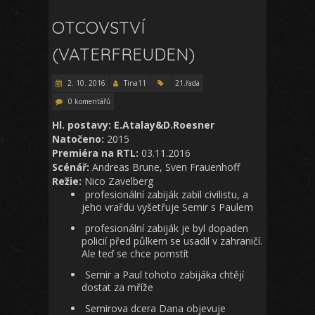
OTCOVSTVÍ
(VATERFREUDEN)
2. 10. 2016
Tina11
21.řada
0 komentářů
Hl. postavy: E.Atalay&D.Roesner
Natočeno:
2015
Premiéra na RTL:
03.11.2016
Scénář:
Andreas Brune, Sven Frauenhoff
Režie:
Nico Zavelberg
profesionální zabiják zabil civilistu, a
jeho vrařdu vyšetřuje Semir s Paulem
profesionální zabiják je byl dopaden
policií před půlkem se usadil v zahraničí.
Ale teď se chce pomstít
Semir a Paul tohoto zabijáka chtějí
dostat za mříže
Semirova dcera Dana objevuje