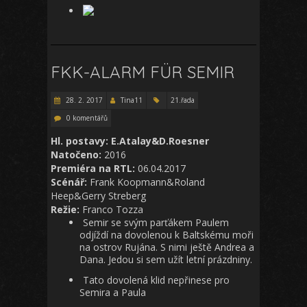
FKK-ALARM FÜR SEMIR
28. 2. 2017
Tina11
21.řada
0 komentářů
Hl. postavy: E.Atalay&D.Roesner
Natočeno:
2016
Premiéra na RTL:
06.04.2017
Scénář:
Frank Koopmann&Roland
Heep&Gerry Streberg
Režie:
Franco Tozza
Semir se svým parťákem Paulem
odjíždí na dovolenou k Baltskému moři
na ostrov Rujána. S nimi ještě Andrea a
Dana. Jedou si sem užít letní prázdniny.
Tato dovolená klid nepřinese pro
Semira a Paula