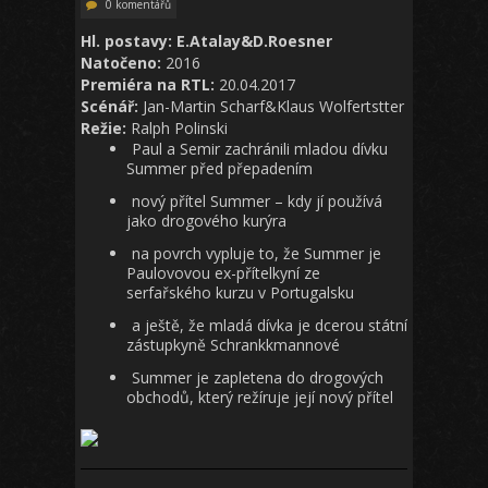
0 komentářů
Hl. postavy: E.Atalay&D.Roesner
Natočeno:
2016
Premiéra na RTL:
20.04.2017
Scénář:
Jan-Martin Scharf&Klaus Wolfertstter
Režie:
Ralph Polinski
Paul a Semir zachránili mladou dívku
Summer před přepadením
nový přítel Summer – kdy jí používá
jako drogového kurýra
na povrch vypluje to, že Summer je
Paulovovou ex-přítelkyní ze
serfařského kurzu v Portugalsku
a ještě, že mladá dívka je dcerou státní
zástupkyně Schrankkmannové
Summer je zapletena do drogových
obchodů, který režíruje její nový přítel