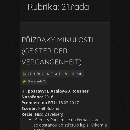
Rubrika:
21.řada
PŘÍZRAKY MINULOSTI
(GEISTER DER
VERGANGENHEIT)
21. 4. 2017
Tina11
21.řada
0 komentářů
Hl. postavy: E.Atalay&D.Roesner
Natočeno:
2016
Premiére na RTL:
18.05.2017
Scénář:
Ralf Ruland
Režie:
Nico Zavelberg
Semir s Paulem se na čerpací stanici
se dostanou do střetu s lupiši Mikem a