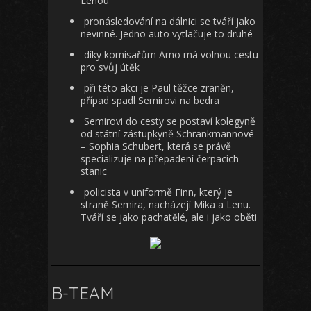
Lenou
pronásledování na dálnici se tváří jako
nevinné. Jedno auto vytlačuje to druhé
díky komisařům Arno má volnou cestu
pro svůj útěk
při této akci je Paul těžce zraněn,
případ spadl Semirovi na bedra
Semirovi do cesty se postaví kolegyně
od státní zástupkyně Schrankmannové
– Sophia Schubert, která se právě
specializuje na přepadení čerpacích
stanic
policista v uniformě Finn, který je
straně Semira, nacházejí Mika a Lenu.
Tváří se jako pachatělé, ale i jako oběti
B-TEAM