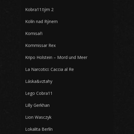
Kobra11:tým 2
Kolín nad Rýnem
Komisaři
Kommissar Rex
Kripo Holstein – Mord und Meer
La Narcotici: Caccia al Re
Láska&vztahy
Lego Cobra11
Lilly Gerkhan
Lion Wasczyk
Lokalita Berlín