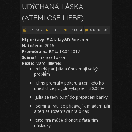
UDÝCHANÁ LÁSKA
(ATEMLOSE LIEBE)
7. 3. 2017
Tina11
21.řada
0 komentářů
Hl.postavy: E.Atalay&D.Roesner
Natočeno:
2016
Premiéra na RTL:
13.04.2017
Scénář:
Franco Tozza
Režie:
Marc Hillefeld
mladý pár Julia a Chris mají velký
problém
Chris prohrál v pokeru a ten, kdo ho
unesl chce po Julii výkupné – 30.000€
Julia se tedy pustí do přepadení banky
Semir a Paul se přidávají k mladém Julii
a teď se rozehrává hra o čas
tato hra může skončit s fatálními
následky