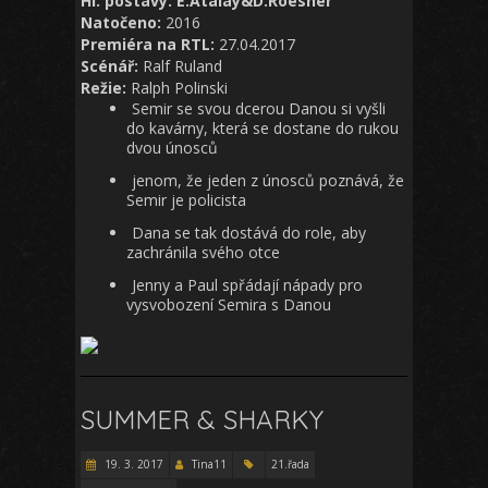
Hl. postavy: E.Atalay&D.Roesner
Natočeno:
2016
Premiéra na RTL:
27.04.2017
Scénář:
Ralf Ruland
Režie:
Ralph Polinski
Semir se svou dcerou Danou si vyšli
do kavárny, která se dostane do rukou
dvou únosců
jenom, že jeden z únosců poznává, že
Semir je policista
Dana se tak dostává do role, aby
zachránila svého otce
Jenny a Paul spřádají nápady pro
vysvobození Semira s Danou
SUMMER & SHARKY
19. 3. 2017
Tina11
21.řada