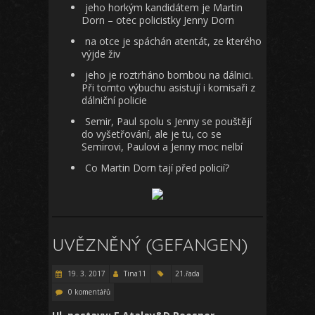
jeho horkým kandidátem je Martin
Dorn – otec policistky Jenny Dorn
na otce je spáchán atentát, ze kterého
výjde živ
jeho je roztrháno bombou na dálnici.
Při tomto výbuchu asistují i komisaři z
dálniční policie
Semir, Paul spolu s Jenny se pouštějí
do vyšetřování, ale je tu, co se
Semirovi, Paulovi a Jenny moc nelbí
Co Martin Dorn tají před policií?
UVĚZNĚNÝ (GEFANGEN)
19. 3. 2017
Tina11
21.řada
0 komentářů