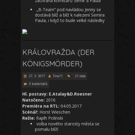
záchrana komisařů Semir a Paula
„B-Team“ pod navládou Jenny se
dostává blíž a blíž k nalezení Semira
Paula, i když to bude velké následky
KRÁLOVRAŽDA (DER
KÖNIGSMÖRDER)
27. 3. 2017
Tina11
21.řada
0 komentářů
Hl. postavy: E.Atalay&D.Roesner
Natočeno:
2016
Premiéra na RTL:
04.05.2017
Scénář:
Horst Wieschen
Režie:
Raplh Polinski
volba nového starosty města se
pomalu blíží