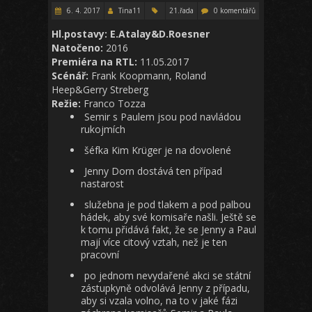
6. 4. 2017
Tina11
21.řada
0 komentářů
Hl.postavy: E.Atalay&D.Roesner
Natočeno:
2016
Premiéra na RTL:
11.05.2017
Scénář:
Frank Koopmann, Roland
Heep&Gerry Streberg
Režie:
Franco Tozza
Semir s Paulem jsou pod navládou
rukojmích
šéfka Kim Krüger je na dovolené
Jenny Dorn dostává ten případ
nastarost
služebna je pod tlakem a pod palbou
hádek, aby své komisaře našli. Ještě se
k tomu přidává fakt, že se Jenny a Paul
mají více citový vztah, než je ten
pracovní
po jednom nevydařené akci se státní
zástupkyně odvolává Jenny z případu,
aby si vzala volno, na to v jaké fázi