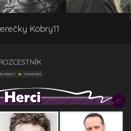
herečky Kobry11
 ROZCESTNÍK
čky Kobry11
0 komentářů