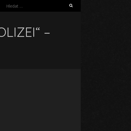
Vyhledávání
LIZEI“ –