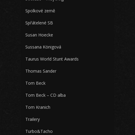
Spolkové země
Spřátelené SB
Susan Hoecke
Sussana Königová
Taurus World Stunt Awards
Thomas Sander
Tom Beck
Tom Beck – CD alba
Tom Kranich
Trailery
Turbo&Tacho