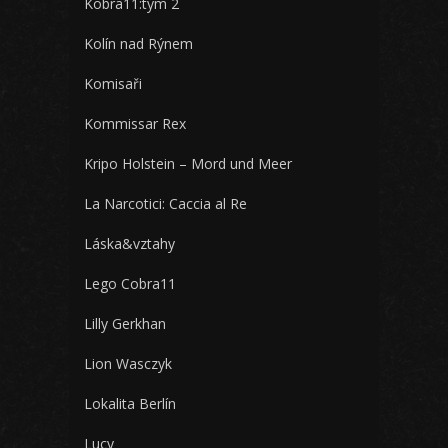
Kobra11:tým 2
Kolín nad Rýnem
Komisaři
Kommissar Rex
Kripo Holstein – Mord und Meer
La Narcotici: Caccia al Re
Láska&vztahy
Lego Cobra11
Lilly Gerkhan
Lion Wasczyk
Lokalita Berlín
Lucy