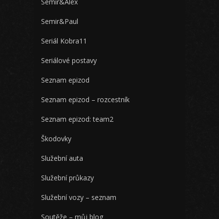
Semir&Alex
Semir&Paul
Seriál Kobra11
Seriálové postavy
Seznam epizod
Seznam epizod – rozcestník
Seznam epizod: team2
Škodovky
Služební auta
Služební průkazy
Služební vozy – seznam
Soutěže – můj blog