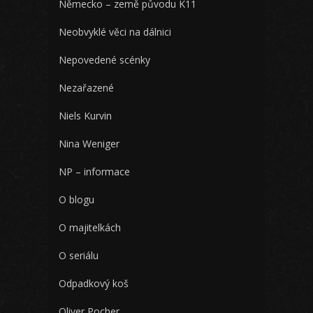
Německo – země původu K11
Neobvyklé věci na dálnici
Nepovedené scénky
Nezařazené
Niels Kurvin
Nina Weniger
NP – informace
O blogu
O majitelkách
O seriálu
Odpadkový koš
Oliver Pocher