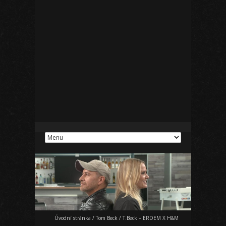
Úvodní stránka
/
Tom Beck
/
T.Beck – ERDEM X H&M