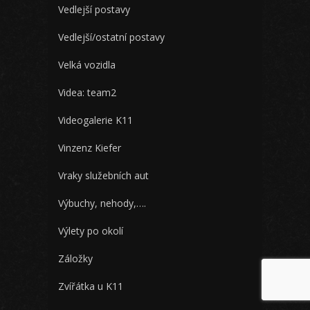
Vedlejší postavy
Vedlejší/ostatní postavy
Velká vozidla
Videa: team2
Videogalerie K11
Vinzenz Kiefer
Vraky služebních aut
Výbuchy, nehody,….
Výlety po okolí
Záložky
Zvířátka u K11