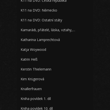
K11 na DVD: Česká republika
K11 na DVD: Německo
K11 na DVD: Ostatní státy
Kamarádi, přátelé, láska, vztahy,…
Katharina Lamprechtová
Katja Woywood
Katrin Heß
Kerstin Thielemann
Kim Krügerová
Knallerfrauen
Kniha povídek 1. díl
Kniha povídek 10. díl