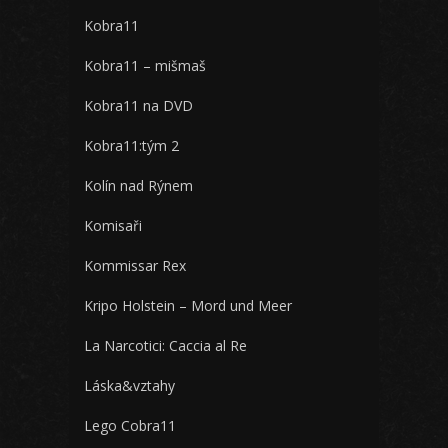
Kobra11
Kobra11 – mišmaš
Kobra11 na DVD
Kobra11:tým 2
Kolín nad Rýnem
Komisaři
Kommissar Rex
Kripo Holstein – Mord und Meer
La Narcotici: Caccia al Re
Láska&vztahy
Lego Cobra11