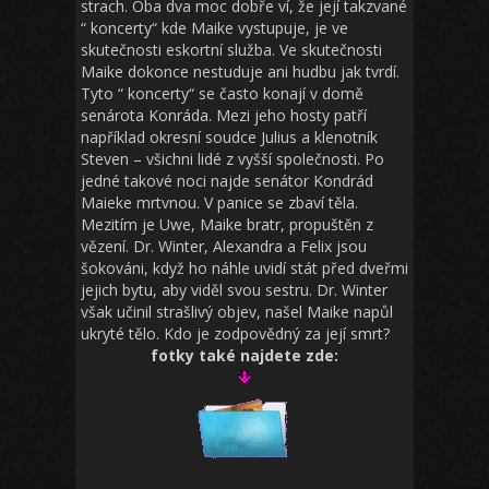
strach. Oba dva moc dobře ví, že její takzvané
“ koncerty“ kde Maike vystupuje, je ve
skutečnosti eskortní služba. Ve skutečnosti
Maike dokonce nestuduje ani hudbu jak tvrdí.
Tyto “ koncerty“ se často konají v domě
senárota Konráda. Mezi jeho hosty patří
například okresní soudce Julius a klenotník
Steven – všichni lidé z vyšší společnosti. Po
jedné takové noci najde senátor Kondrád
Maieke mrtvnou. V panice se zbaví těla.
Mezitím je Uwe, Maike bratr, propuštěn z
vězení. Dr. Winter, Alexandra a Felix jsou
šokováni, když ho náhle uvidí stát před dveřmi
jejich bytu, aby viděl svou sestru. Dr. Winter
však učinil strašlivý objev, našel Maike napůl
ukryté tělo. Kdo je zodpovědný za její smrt?
fotky také najdete zde: