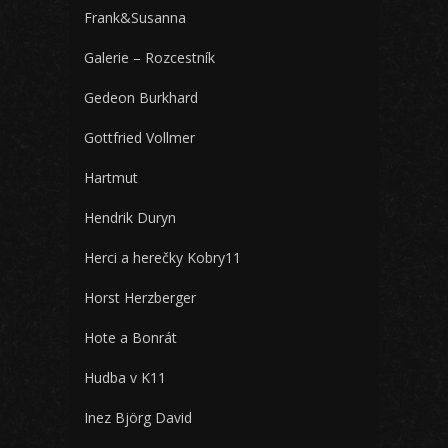
Frank&Susanna
Galerie – Rozcestník
Gedeon Burkhard
Gottfried Vollmer
Hartmut
Hendrik Duryn
Herci a herečky Kobry11
Horst Herzberger
Hote a Bonrát
Hudba v K11
Inez Björg David