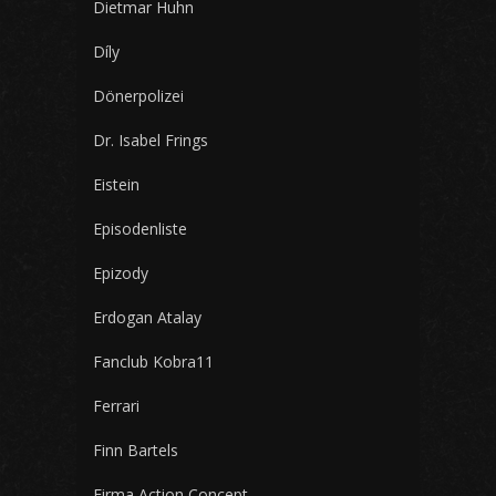
Dietmar Huhn
Díly
Dönerpolizei
Dr. Isabel Frings
Eistein
Episodenliste
Epizody
Erdogan Atalay
Fanclub Kobra11
Ferrari
Finn Bartels
Firma Action Concept