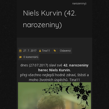
narozeniny)
Niels Kurvin (42.
narozeniny)
27. 7. 2017
Tina11
Oslavenci
0 komentářů
dnes (27.07.2017) slaví své
42. narozeniny
herec Niels Kurvin.
přeji všechno nejlepší hodně zdraví, štěstí a
moho životních úspěchů. Tina11