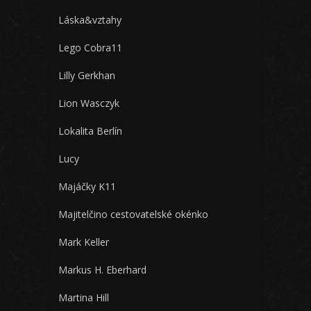
Láska&vztahy
Lego Cobra11
Lilly Gerkhan
Lion Wasczyk
Lokalita Berlín
Lucy
Majáčky K11
Majitelčino cestovatelské okénko
Mark Keller
Markus H. Eberhard
Martina Hill