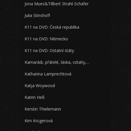
Jona Mues&Tillbert Strahl-Schäfer
Julia Stinshoff
K11 na DVD: Česká republika
K11 na DVD: Německo
K11 na DVD: Ostatní státy
Kamarádi, přátelé, láska, vztahy,…
Katharina Lamprechtová
Katja Woywood
Katrin Heß
Kerstin Thielemann
Kim Krügerová