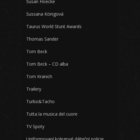
Susan Hoecke
Sussana Königová
Taurus World Stunt Awards
Thomas Sander
Tom Beck
Tom Beck – CD alba
Tom Kranich
Trailery
Turbo&Tacho
Tutta la musica del cuore
TV Spoty
Uniformovaní kolegové dálniční policie