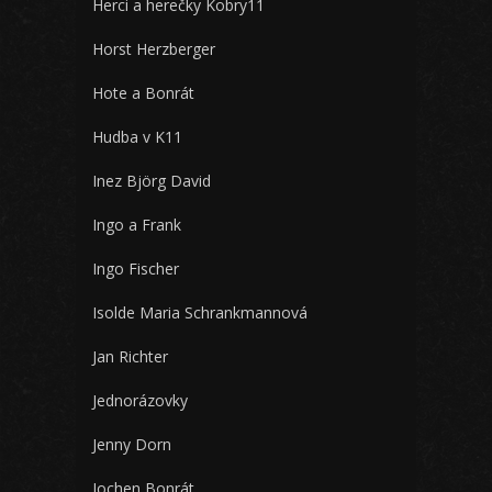
Herci a herečky Kobry11
Horst Herzberger
Hote a Bonrát
Hudba v K11
Inez Björg David
Ingo a Frank
Ingo Fischer
Isolde Maria Schrankmannová
Jan Richter
Jednorázovky
Jenny Dorn
Jochen Bonrát