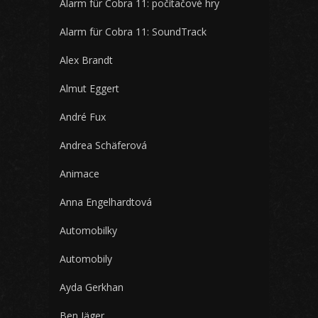
Alarm für Cobra 11: počítačové hry
Alarm für Cobra 11: SoundTrack
Alex Brandt
Almut Eggert
André Fux
Andrea Schäferová
Animace
Anna Engelhardtová
Automobilky
Automobily
Ayda Gerkhan
Ben Jäger