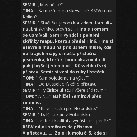
SEMIR:
„Máš něco?“
TINA:
“ Samozřejmě a skrývá tvé BMW mapu
Kolína?“
SEMIR:
“ Stačí říct jenom kouzelnou formuli –
Palubní skříňko, otevři se.“
Tina s Tomem
se usmívali. Semir vyndal z palubní
skříňky mapu, kterou předal Tině. Tina si
otevřela mapu na příslušném místě, kde
na krajích mapy si našla příslušná
písmenka, která k tomu ukazovala. A
pak jí vyšel jeden bod – Düsseldorfský
přístav. Semir si vzal do ruky lísteček.
TOM:
“ Kam pojedeme na výlet?“
TINA:
“ Do Düsseldorfského přístavu.“
SEMIR:
“ Ty číslice ukazují včerejší datum.“
TOM:
“ A NL?“
Nahlížel Semirovi přes
rameno.
TINA:
“ NL je zkratka pro Holandsko.“
SEMIR:
“ Další kokain z Holandska.“
TINA:
“ Je dosti kvalitní a vynáší dost peněz.“
BMW odjeli směrem do přístavu.
V přístavu……. Zajeli k molu č. 5, kde si