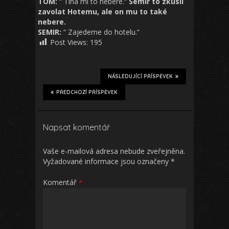
TOM:
“ Tina mi to nebere.“
Semir to zkusil
zavolat Hotemu, ale on mu to také
nebere.
SEMIR:
“ Zajedeme do hotelu.“
Post Views:
195
NÁSLEDUJÍCÍ PŘÍSPĚVEK
PŘEDCHOZÍ PŘÍSPĚVEK
Napsat komentář
Vaše e-mailová adresa nebude zveřejněna.
Vyžadované informace jsou označeny
*
Komentář
*