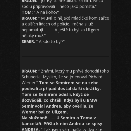
BRAUN:
“ Jo. Byl tu několikrát za ním. Něco
spolu připravovali – něco jako pomsta.“
TOM:
“ A na koho?“
BRAUN:
“ Mluvili o nějaké mladičké komisařce
a dalších lidech od policie. Jména si už
nepamatuji………. A ještě tu byl za Uligem
nějaký muž.“
SEMIR:
“ A kdo to byl?“
BRAUN:
“ Známí, který mu právě dohodil toho
Schuberta. Myslím, že se jmenoval Richard
Werner.“
Tom se Semirem se na sebe
podívali a případ dostal další obrátky.
Tom se Semirem odešli, když se
dozvěděli, co chtěli. Když byli u BMW
Semir volal Andree, aby ověřila, že
Werner byl za Uligem.
Na služebně…….
U Semira a Toma v
kanceláři. Přišla k nim Andrea se spisy.
ANDREA:
“ Tak jsem vám našla ty dva z té