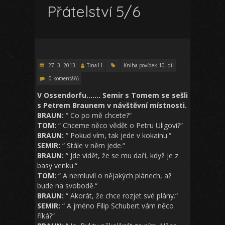
Přátelství 5/6
27. 3. 2013
Tina11
Kniha povídek 10. díl
0 komentářů
V Ossendorfu…….
Semir s Tomem se sešli
s Petrem Braunem v návštěvní místnosti.
BRAUN:
“ Co po mě chcete?“
TOM:
“ Chceme něco vědět o Petru Uligovi?“
BRAUN:
“ Pokud vím, tak jede v kokainu.“
SEMIR:
“ Stále v něm jede.“
BRAUN:
“ Jde vidět, že se mu daří, když je z
basy venku.“
TOM:
“ A nemluvil o nějakých plánech, až
bude na svobodě.“
BRAUN:
“ Akorát, že chce rozjet své plány.“
SEMIR:
“ A jméno Filip Schubert vám něco
říká?“