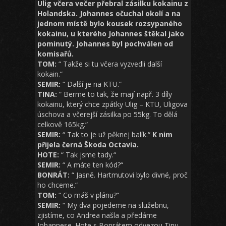
Ulig včera večer přebral zásilku kokainu z
Holandska. Johannes očuchal okolí a na
jednom místě bylo kousek rozsypaného
kokainu, u kterého Johannes štěkal jako
pominutý. Johannes byl pochválen od
komisařů.
TOM:
“ Takže si tu včera vyzvedli další
kokain.“
SEMIR:
“ Další je na KTU.“
TINA:
“ Berme to tak, že mají např. 3 díly
kokainu, který chce zpátky Ulig – KTU, Uligova
úschova a včerejší zásilka po 55kg. To dělá
celkově 165kg.“
SEMIR:
“ Tak to je už pěknej balík.“
K nim
přijela černá Škoda Octavia.
HOTE:
“ Tak jsme tady.“
SEMIR:
“ A máte ten kód?“
BONRÁT:
“ Jasně. Hartmutovi bylo divné, proč
ho chceme.“
TOM:
“ Co máš v plánu?“
SEMIR:
“ My dva pojedeme na služebnu,
zjistíme, co Andrea našla a předáme
Johannese. Hote s Bonrátem odvezou Tinu