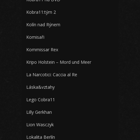
Kobra11:tým 2
Kolín nad Rýnem
Komisaři
Kommissar Rex
Kripo Holstein – Mord und Meer
La Narcotici: Caccia al Re
Láska&vztahy
Lego Cobra11
Lilly Gerkhan
Lion Wasczyk
Lokalita Berlín