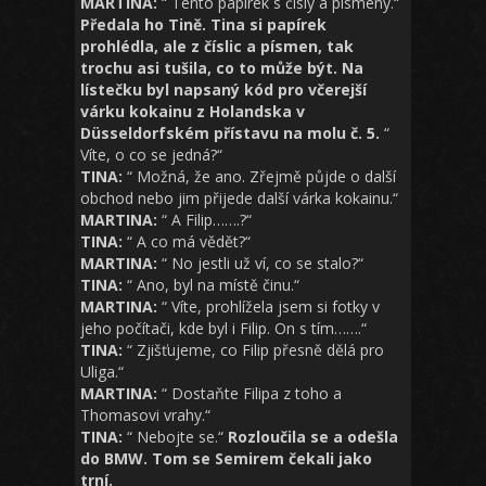
MARTINA:
“ Tento papírek s čísly a písmeny.“
Předala ho Tině. Tina si papírek
prohlédla, ale z číslic a písmen, tak
trochu asi tušila, co to může být. Na
lístečku byl napsaný kód pro včerejší
várku kokainu z Holandska v
Düsseldorfském přístavu na molu č. 5.
“
Víte, o co se jedná?“
TINA:
“ Možná, že ano. Zřejmě půjde o další
obchod nebo jim přijede další várka kokainu.“
MARTINA:
“ A Filip…….?“
TINA:
“ A co má vědět?“
MARTINA:
“ No jestli už ví, co se stalo?“
TINA:
“ Ano, byl na místě činu.“
MARTINA:
“ Víte, prohlížela jsem si fotky v
jeho počítači, kde byl i Filip. On s tím…….“
TINA:
“ Zjišťujeme, co Filip přesně dělá pro
Uliga.“
MARTINA:
“ Dostaňte Filipa z toho a
Thomasovi vrahy.“
TINA:
“ Nebojte se.“
Rozloučila se a odešla
do BMW. Tom se Semirem čekali jako
trní.