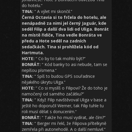
do hotelu.“
TINA:
“ A výlet mi skončil.“
Černá Octavia si to frčela do hotelu, ale
nenápadně za nimi jel černý Jaguár, kde
seděl Filip a další dva lidi od Uliga. Bonrát
na místě řidiče, Tina vedle Bonráta ve
předu a Hote seděl na zadních
sedačkách. Tina si prohlížela kód od
Hartmuta.
HOTE:
“ Co by to tak mohlo být?“
BONRÁT:
“ Kód banky to asi nebude, tam se
nepíšou písmena.“
TINA:
“ Spíš to budou GPS souřadnice
nějakého úkrytu Uliga.“
HOTE:
“ Co si myslíš o Filipovi? Že do toho je
namočený od samého začátku?“
TINA:
“ Když Filip navštěvoval Uliga v base a
ještě ho doporučil Werner, tak Filip tuhle tu
roli musí dělat s donucením.“
BONRÁT:
“ Takže ho musí vydírat, ale čím?“
TINA:
“ Berger mi řekl, že Filipova přítelkyně
zemřela při autonehodě. A o další nemluvil.“