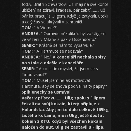
fotky. Bratři Schwarzovi. Už mají na své kontě
ublížení na zdraví, krádeže, pár zabití,……. Už
pár let pracují s Uligem. Když je zatýkali, utekli
a celý čas se ukrývali v zahraničí.“
TOM:
“ A Werner?“
ANDREA:
“ Opravdu několikrát byl za Uligem
ve vězení v Miláně a pak v Ossendorfu.“
SEMIR:
“ Krásně se nám to vybarvuje.“
TOM:
“ A Hartmute se neozval?“
ANDREA:
“ Ne.“
V kanceláři nechala spisy
na stole a odešla z kanceláře.
SEMIR:
“ A co si tím myslel, že jsem se s
Tinou vsadil?“
TOM:
“ Musel jsem nějak motivovat
Hartmuta, aby se znova podíval na ty papíry.“
Spiklenecky se usmíval.
Večer v přístavu…….
Ulig spolu s Filipem
čekali na svůj kokain, který připluje z
Holandska. Aby jim to dalo celkově 165kg
čistého kokainu, musí Ulig ještě dostat
kokain z KTU. Když byl všechen kokain
naložen do aut, Ulig se zastavil u Filipa.