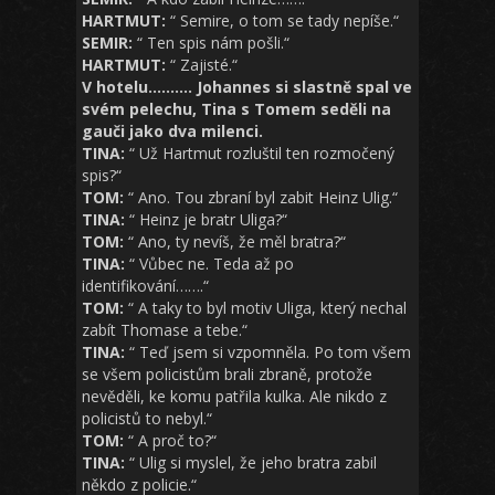
HARTMUT:
“ Semire, o tom se tady nepíše.“
SEMIR:
“ Ten spis nám pošli.“
HARTMUT:
“ Zajisté.“
V hotelu……….
Johannes si slastně spal ve
svém pelechu, Tina s Tomem seděli na
gauči jako dva milenci.
TINA:
“ Už Hartmut rozluštil ten rozmočený
spis?“
TOM:
“ Ano. Tou zbraní byl zabit Heinz Ulig.“
TINA:
“ Heinz je bratr Uliga?“
TOM:
“ Ano, ty nevíš, že měl bratra?“
TINA:
“ Vůbec ne. Teda až po
identifikování…….“
TOM:
“ A taky to byl motiv Uliga, který nechal
zabít Thomase a tebe.“
TINA:
“ Teď jsem si vzpomněla. Po tom všem
se všem policistům brali zbraně, protože
nevěděli, ke komu patřila kulka. Ale nikdo z
policistů to nebyl.“
TOM:
“ A proč to?“
TINA:
“ Ulig si myslel, že jeho bratra zabil
někdo z policie.“