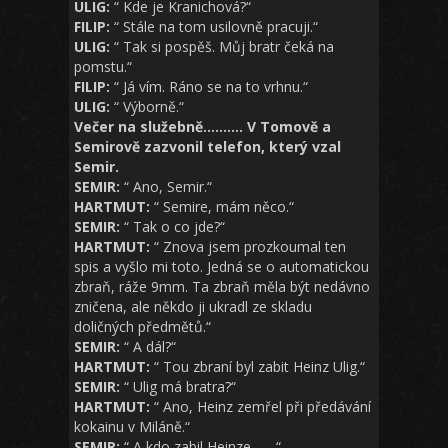
ULIG:
“ Kde je Kranichová?“
FILIP:
“ Stále na tom usilovně pracuji.“
ULIG:
“ Tak si pospěš. Můj bratr čeká na
pomstu.“
FILIP:
“ Já vím. Ráno se na to vrhnu.“
ULIG:
“ Výborně.“
Večer na služebně……….
V Tomově a
Semirově zazvonil telefon, který vzal
Semir.
SEMIR:
“ Ano, Semir.“
HARTMUT:
“ Semire, mám něco.“
SEMIR:
“ Tak o co jde?“
HARTMUT:
“ Znova jsem prozkoumal ten
spis a vyšlo mi toto. Jedná se o automatickou
zbraň, ráže 9mm. Ta zbraň měla být nedávno
zničena, ale někdo ji ukradl ze skladu
doličných předmětů.“
SEMIR:
“ A dál?“
HARTMUT:
“ Tou zbraní byl zabit Heinz Ulig.“
SEMIR:
“ Ulig má bratra?“
HARTMUT:
“ Ano, Heinz zemřel při předávání
kokainu v Miláně.“
SEMIR:
“ A kdo zabil Heinze…….“