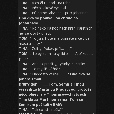
TOM:
“ A chtěl to hodit na tebe.“
TINA:
“ Něco takové vyslovil.“
TOM:
“ Půjdeme taky spát, jako Johannes.“
Oba dva se podívali na chrnícího
Johannese.
TINA:
“ Po několika hodinách hraní karetních
her se člověk unaví.“
TOM:
“ To jsi s Hotem a Bonrátem celý den
mastila karty.“
TINA:
“ Žolíky, Poker, prší……….“
TOM: „
To by se mi taky líbilo……. A oškubala
jsi je?“
TINA:
“ Ano. O preclíky, tyčinky, sušenky,…….“
TOM:
“ To myslíš vážně?“
TINA:
“ Naprosto vážně……….“
Oba dva se
jenom smáli.
Druhý den……….
Tom, Semir s Tinou
vyrazili za Martinou Krausovou, protože
něco objevila v Thomasových věcech.
Tina šla za Martinou sama, Tom se
Semirem počkali v BMW.
TINA:
“ Tak co jste našla?“