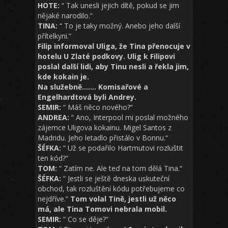
HOTE:
“ Tak unesli jejich dítě, pokud se jim
nějaké narodilo.“
TINA:
“ To je taky možný. Anebo jeho další
přítelkyni.“
Filip informoval Uliga, že Tina přenocuje v
hotelu U Zlaté podkovy. Ulig k Filipovi
poslal další lidi, aby Tinu nesli a řekla jim,
kde kokain je.
Na služebně……. Komisařové a
Engelhardtová byli Andrey.
SEMIR:
“ Máš něco nového?“
ANDREA:
“ Ano, Interpool mi poslal možného
zájemce Uligova kokainu. Migel Santos z
Madridu. Jeho letadlo přistálo v Bonnu.“
ŠÉFKA:
“ Už se podařilo Hartmutovi rozluštit
ten kód?“
TOM:
“ Zatím ne. Ale teď na tom dělá Tina.“
ŠÉFKA:
“ Jestli se ještě dneska uskuteční
obchod, tak rozluštění kódu potřebujeme co
nejdříve.“
Tom volal Tině, jestli už něco
má, ale Tina Tomovi nebrala mobil.
SEMIR:
“ Co se děje?“