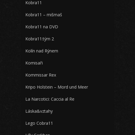
Kobra11
Kobra11 – mišmaš
Kobra11 na DVD
Kobra11:tým 2
Kolín nad Rýnem
Komisaři
Kommissar Rex
Kripo Holstein – Mord und Meer
La Narcotici: Caccia al Re
Láska&vztahy
Lego Cobra11