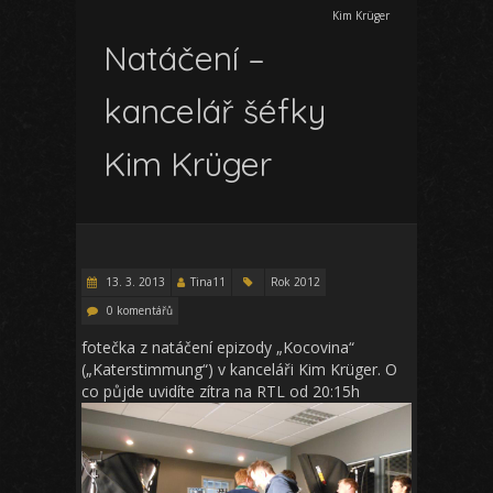
Kim Krüger
Natáčení –
kancelář šéfky
Kim Krüger
13. 3. 2013
Tina11
Rok 2012
0 komentářů
fotečka z natáčení epizody „Kocovina“
(„Katerstimmung“) v kanceláři Kim Krüger. O
co půjde uvidíte zítra na RTL od 20:15h