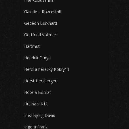
Frank&Susanna
Galerie – Rozcestník
Gedeon Burkhard
Gottfried Vollmer
Hartmut
Hendrik Duryn
Herci a herečky Kobry11
Horst Herzberger
Hote a Bonrát
Hudba v K11
Inez Björg David
Ingo a Frank