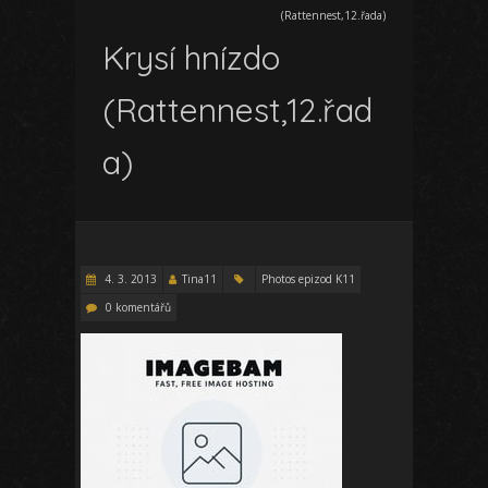
(Rattennest,12.řada)
Krysí hnízdo
(Rattennest,12.řad
a)
4. 3. 2013
Tina11
Photos epizod K11
0 komentářů