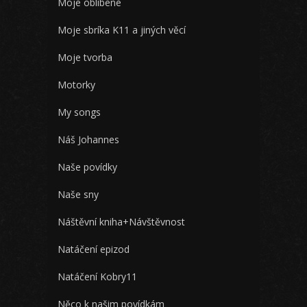
Moje oblíbené
Moje sbríka K11 a jiných věcí
Moje tvorba
Motorky
My songs
Náš Johannes
Naše povídky
Naše sny
Náštěvní kniha+Návštěvnost
Natáčení epizod
Natáčení Kobry11
Něco k našim povídkám