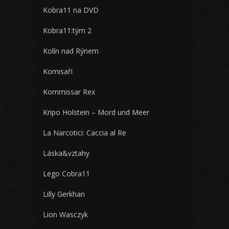
Kobra11 na DVD
Kobra11:tým 2
Kolín nad Rýnem
Komisaři
Kommissar Rex
Kripo Holstein – Mord und Meer
La Narcotici: Caccia al Re
Láska&vztahy
Lego Cobra11
Lilly Gerkhan
Lion Wasczyk