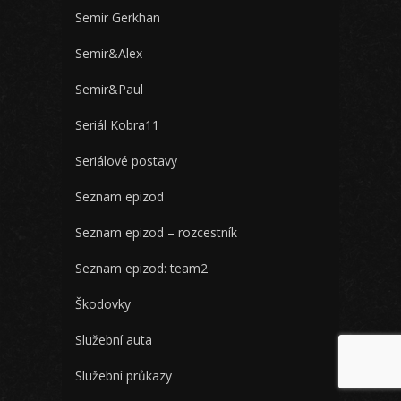
Semir Gerkhan
Semir&Alex
Semir&Paul
Seriál Kobra11
Seriálové postavy
Seznam epizod
Seznam epizod – rozcestník
Seznam epizod: team2
Škodovky
Služební auta
Služební průkazy