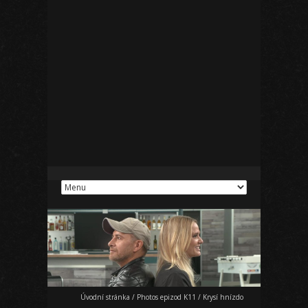
Úvodní stránka
/
Photos epizod K11
/
Krysí hnízdo