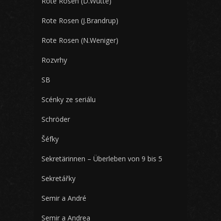
Rote Rosen (D.Wutte)
Rote Rosen (J.Brandrup)
Rote Rosen (N.Weniger)
Rozvrhy
SB
Scénky ze seriálu
Schröder
Šéfky
Sekretärinnen – Überleben von 9 bis 5
Sekretářky
Semir a André
Semir a Andrea