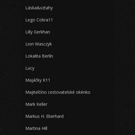
Láska&vztahy
Lego Cobra11
Lilly Gerkhan
Lion Wasczyk
Lokalita Berlín
Lucy
Majáčky K11
Majitelčino cestovatelské okénko
Mark Keller
Markus H. Eberhard
Martina Hill