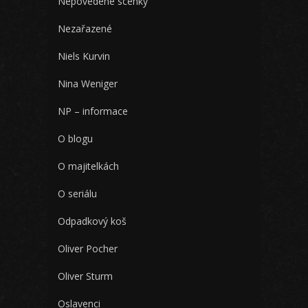
Nepovedené scénky
Nezařazené
Niels Kurvin
Nina Weniger
NP – informace
O blogu
O majitelkách
O seriálu
Odpadkový koš
Oliver Pocher
Oliver Sturm
Oslavenci