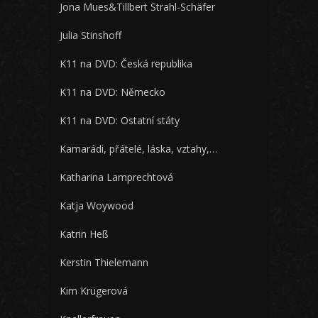
Jona Mues&Tillbert Strahl-Schäfer
Julia Stinshoff
K11 na DVD: Česká republika
K11 na DVD: Německo
K11 na DVD: Ostatní státy
Kamarádi, přátelé, láska, vztahy,…
Katharina Lamprechtová
Katja Woywood
Katrin Heß
Kerstin Thielemann
Kim Krügerová