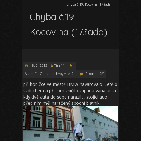
Chyba č.19: Kocovina (17.řada)
Chyba č.19:
Kocovina (17.řada)
18. 3. 2013
Tina11
Alarm für Cobra 11: chyby v seriálu
0 komentářů
při honičce ve městě BMW havarovalo. Letělo
vzduchem a při tom zničilo zaparkovaná auta,
kdy dvě auta do sebe narazila, stojící auo
před ním měl naražený spodní blatník.