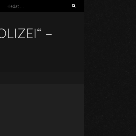
Vyhledávání
LIZEI“ –