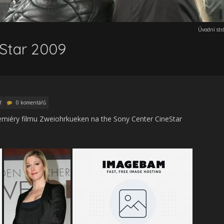
Úvodní str
Star 2009
f
0 komentářů
 premiéry filmu Zweiohrkueken na the Sony Center CineStar