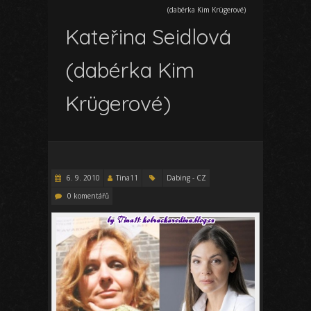
(dabérka Kim Krügerové)
Kateřina Seidlová
(dabérka Kim
Krügerové)
6. 9. 2010
Tina11
Dabing - CZ
0 komentářů