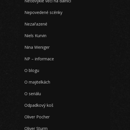
Neobvyklé věci na dálnici
Nepovedené scénky
Nezařazené
Niels Kurvin
Nina Weniger
NP – informace
O blogu
O majitelkách
O seriálu
Odpadkový koš
Oliver Pocher
Oliver Sturm