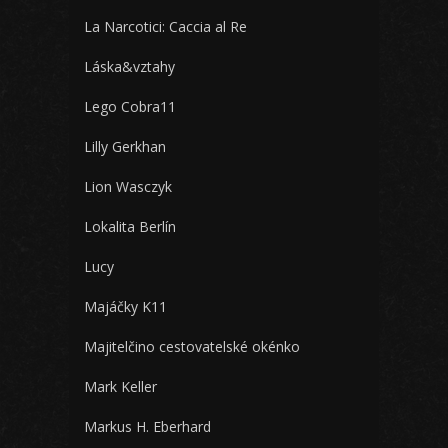
La Narcotici: Caccia al Re
Láska&vztahy
Lego Cobra11
Lilly Gerkhan
Lion Wasczyk
Lokalita Berlín
Lucy
Majáčky K11
Majitelčino cestovatelské okénko
Mark Keller
Markus H. Eberhard