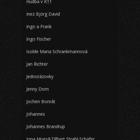
Hudba v K11
Inez Björg David
Ingo a Frank
Ingo Fischer
Isolde Maria Schrankmannová
Jan Richter
Jednorázovky
Jenny Dorn
Jochen Bonrát
Johannes
Johannes Brandrup
Jona Mues&Tillbert Strahl-Schäfer