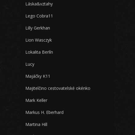
Láska&vztahy
Lego Cobra11
Lilly Gerkhan
Lion Wasczyk
Lokalita Berlín
Lucy
Majáčky K11
Majitelčino cestovatelské okénko
Mark Keller
Markus H. Eberhard
Martina Hill