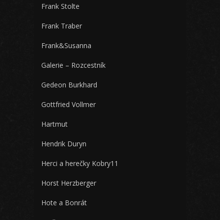
Frank Stolte
Frank Traber
Frank&Susanna
Galerie – Rozcestník
Gedeon Burkhard
Gottfried Vollmer
Hartmut
Hendrik Duryn
Herci a herečky Kobry11
Horst Herzberger
Hote a Bonrát