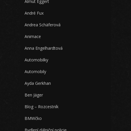
Almut Eggert
André Fux
Andrea Schäferová
Animace
Anna Engelhardtová
Automobilky
Automobily
Ayda Gerkhan
Ben Jäger
Blog – Rozcestník
BMWčko
Bydlení dálniční policie